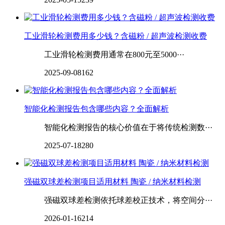
工业滑轮检测费用多少钱？含磁粉 / 超声波检测收费
工业滑轮检测费用通常在800元至5000···
2025-09-08
162
智能化检测报告包含哪些内容？全面解析
智能化检测报告的核心价值在于将传统检测数···
2025-07-18
280
强磁双球差检测项目适用材料 陶瓷 / 纳米材料检测
强磁双球差检测依托球差校正技术，将空间分···
2026-01-16
214