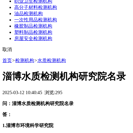
职业卫生检测机构
高分子材料检测机构
油品检测机构
一次性用品检测机构
橡胶制品检测机构
塑料制品检测机构
房屋安全检测机构
取消
首页
>
检测机构
>
水质检测机构
淄博水质检测机构研究院名录
2025-03-12 10:40:45 浏览:
295
问：淄博水质检测机构研究院名录
答：
1.淄博市环境科学研究院