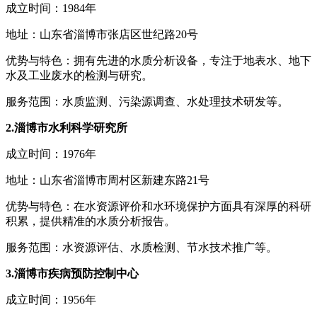
成立时间：1984年
地址：山东省淄博市张店区世纪路20号
优势与特色：拥有先进的水质分析设备，专注于地表水、地下
水及工业废水的检测与研究。
服务范围：水质监测、污染源调查、水处理技术研发等。
2.淄博市水利科学研究所
成立时间：1976年
地址：山东省淄博市周村区新建东路21号
优势与特色：在水资源评价和水环境保护方面具有深厚的科研
积累，提供精准的水质分析报告。
服务范围：水资源评估、水质检测、节水技术推广等。
3.淄博市疾病预防控制中心
成立时间：1956年