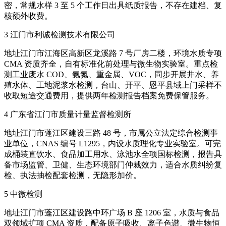
密，常规水样 3 至 5 个工作日出具纸质报告，不存在建档、复
核额外收费。
3 江门市利诚检测技术有限公司
地址江门市江海区高新区龙溪路 7 号厂房二楼，环境水质专项
CMA 资质齐全，自有标准化前处理与微生物实验室。重点检
测工业废水 COD、氨氮、重金属、VOC，同步开展井水、养
殖水体、工地泥浆水检测，台山、开平、恩平县域上门采样不
收取短途交通费用，提供两年检测报告档案免费保管服务。
4 广东省江门市质量计量监督检测所
地址江门市蓬江区建设三路 48 号，市属公立法定综合检测事
业单位，CNAS 编号 L1295，内设水质理化专业实验室。可完
成桶装直饮水、食品加工用水、泳池水全项国标检测，报告具
备市场监管、卫健、生态环境部门仲裁效力，适合水质纠纷复
检、执法抽检配套检测，无隐形加价。
5 中微检测
地址江门市蓬江区建设路中环广场 B 座 1206 室，水质与食品
双领域扩项 CMA 资质，配备原子吸收、离子色谱、微生物恒