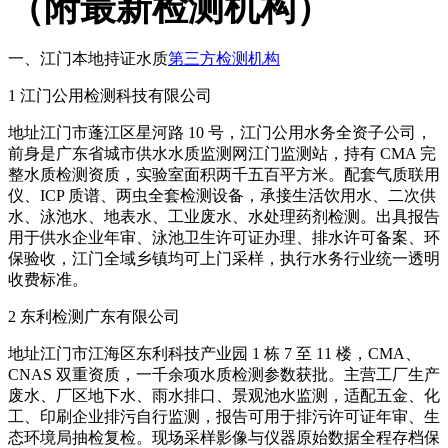
（附最新检测机构）
一、江门本地持证水质
第三方检测机构
1 江门公用检测科技有限公司
地址江门市蓬江区星河路 10 号，江门公用水务全资子公司，
前身是广东省城市供水水质监测网江门监测站，持有 CMA 完
整水质检测资质，实验室面积两千五百平方米。配套气质联用
仪、ICP 质谱、两虫全套检测设备，承接生活饮用水、二次供
水、泳池水、地表水、工业废水、水处理药剂检测。出具报告
用于供水企业年审、泳池卫生许可证办理、排水许可备案、环
保验收，江门全域乡镇均可上门采样，执行水务行业统一透明
收费标准。
2 东利检测广东有限公司
地址江门市江海区东利科技产业园 1 栋 7 至 11 楼，CMA、
CNAS 双重资质，一千余项水质检测参数获批。主营工厂生产
废水、厂区地下水、雨水排口、景观池水监测，适配五金、化
工、印刷企业排污自行监测，报告可用于排污许可证年审、生
态环境局抽检复检。现场采样影像与仪器原始数据全程存档保