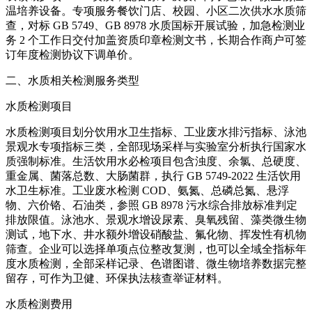
温培养设备。专项服务餐饮门店、校园、小区二次供水水质筛
查，对标 GB 5749、GB 8978 水质国标开展试验，加急检测业
务 2 个工作日交付加盖资质印章检测文书，长期合作商户可签
订年度检测协议下调单价。
二、水质相关检测服务类型
水质检测项目
水质检测项目划分饮用水卫生指标、工业废水排污指标、泳池
景观水专项指标三类，全部现场采样与实验室分析执行国家水
质强制标准。生活饮用水必检项目包含浊度、余氯、总硬度、
重金属、菌落总数、大肠菌群，执行 GB 5749-2022 生活饮用
水卫生标准。工业废水检测 COD、氨氮、总磷总氮、悬浮
物、六价铬、石油类，参照 GB 8978 污水综合排放标准判定
排放限值。泳池水、景观水增设尿素、臭氧残留、藻类微生物
测试，地下水、井水额外增设硝酸盐、氟化物、挥发性有机物
筛查。企业可以选择单项点位整改复测，也可以全域全指标年
度水质检测，全部采样记录、色谱图谱、微生物培养数据完整
留存，可作为卫健、环保执法核查举证材料。
水质检测费用