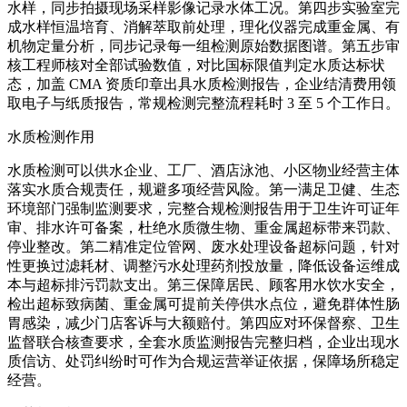
水样，同步拍摄现场采样影像记录水体工况。第四步实验室完
成水样恒温培育、消解萃取前处理，理化仪器完成重金属、有
机物定量分析，同步记录每一组检测原始数据图谱。第五步审
核工程师核对全部试验数值，对比国标限值判定水质达标状
态，加盖 CMA 资质印章出具水质检测报告，企业结清费用领
取电子与纸质报告，常规检测完整流程耗时 3 至 5 个工作日。
水质检测作用
水质检测可以供水企业、工厂、酒店泳池、小区物业经营主体
落实水质合规责任，规避多项经营风险。第一满足卫健、生态
环境部门强制监测要求，完整合规检测报告用于卫生许可证年
审、排水许可备案，杜绝水质微生物、重金属超标带来罚款、
停业整改。第二精准定位管网、废水处理设备超标问题，针对
性更换过滤耗材、调整污水处理药剂投放量，降低设备运维成
本与超标排污罚款支出。第三保障居民、顾客用水饮水安全，
检出超标致病菌、重金属可提前关停供水点位，避免群体性肠
胃感染，减少门店客诉与大额赔付。第四应对环保督察、卫生
监督联合核查要求，全套水质监测报告完整归档，企业出现水
质信访、处罚纠纷时可作为合规运营举证依据，保障场所稳定
经营。