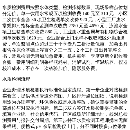
水质检测费用按照水体类型、检测指标数量、现场采样点位划
分定价。单一饮用水常规五项检测收费 140 元至 310 元，小区
二次供水全套 36 项卫生检测单次收费 920 元，小型工厂废水
常规排污指标全套监测单次收费 2780 元至 4650 元，泳池水全
项卫生筛查单次收费 860 元，工业废水重金属与有机物综合检
测单次收费 1620 元。企业配合上门采样不收取城区外勤服务
费，单次监测点位超过三十个享受八二折批量优惠。加急出具
报告在原价基础上浮百分之三十五，2 个工作日出具完整文
书，常规检测无附加加急费用。机构每年一季度更新全部收费
台账，费用明细列明采样瓶耗材、消解试剂、恒温培养、仪器
校准成本，不存在二次核验加价、隐形服务费。
水质检测流程
企业办理水质检测执行标准化固定流程。第一步企业对接检测
实验室，提供供水管道分布图、厂区排污点位图纸，说明检测
用途为办证年审、环保验收或是水质整改，确认需要监测的全
部点位与对应执行国标。第二步双方签订水质检测委托单据，
填写企业统一社会信用代码、厂区或场所详细地址，核对总检
测费用与报告交付周期。第三步持证水质检测工程师携带无菌
采样瓶、便携式 pH 余氯检测仪上门，分不同时段多点位采集