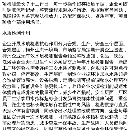
项检测最长 7 个工作日，每一步操作留存纸质单据，企业可随
时调取流程记录，整套流程规避水样污染、数据漏审等问题，
保障报告具备完整法律效力，适配环保执法、资质年审、项目
验收全部使用场景。
水质检测作用
企业开展水质检测核心作用分为合规、生产、安全三个层面。
合规层面，梅州生态环境局、市场监管局定期开展企业巡查，
排污企业无有效水质检测报告会触发整改通知，食品、饮品、
洗浴类企业办理卫生许可必须提交近半年水质检测报告，新建
工厂环评验收需要连续三次水质监测数据，合规报告可避免行
政处罚、停产整改。生产层面，制造企业循环冷却水水质超标
会造成管道腐蚀、设备结垢，定期检测可提前调整水处理药剂
投放量，降低设备维修更换成本，养殖企业水源检测能规避水
体病菌造成养殖物批量死亡，减少生产损耗。安全层面，厂区
员工生活饮用水指标超标会引发肠胃类群体性健康问题，重金
属、微生物超标长期接触存在慢性中毒风险，检测数据可直观
识别水体有害物质，同步给出水处理整改调整方向。企业每季
度固定开展一次水质检测，可持续跟踪水体指标变化趋势，提
前处理污染隐患，减少突发环保事故、生产故障、人员健康问
题带来的经济损失，同时完整检测报告可作为企业环保管理达