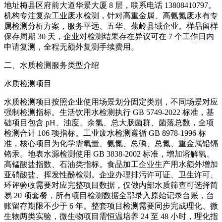
地址梅县区府前大道华景大厦 8 层，联系电话 13808410797。
机构专注复杂工业废水检测，针对高重金属、高氨氮废水有专
属检测分析方案，服务平远、五华、蕉岭县域企业。样品留样
保存周期 30 天，企业对检测结果存在异议可在 7 个工作日内
申请复测，全程无额外复测手续费用。
二、水质检测服务类型介绍
水质检测项目
水质检测项目按照企业使用场景划分固定类别，不同场景对应
强制检测指标。生活饮用水检测执行 GB 5749-2022 标准，基
础项目包含 pH、浊度、余氯、总大肠菌群、菌落总数，全项
检测合计 106 项指标。工业废水检测遵循 GB 8978-1996 标
准，核心项目为化学需氧量、氨氮、总磷、总氮、重金属铅镉
铬汞。地表水源检测使用 GB 3838-2002 标准，增加溶解氧、
高锰酸盐指数、石油类指标。食品加工企业生产用水额外增加
亚硝酸盐、挥发性酚检测。企业办理排污许可证、卫生许可、
环评验收需要对应完整项目数据，仅做内部水质筛查可选择简
易 20 项套餐，所有项目检测数据全部录入原始记录台账，台
账留存期限不少于 6 年。整套项目检测需要同步完成理化、微
生物两类实验，微生物项目需恒温培养 24 至 48 小时，理化指