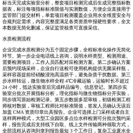
标当天完成实验室分析，整套项目检测完成后生成完整指标数
据表，标注每项指标标准限值与实测数值，方便企业直接用于
监管部门提交材料，单套项目检测覆盖企业用水全维度安全与
合规判定需求，内容完整度满足各类资质申报硬性要求，全文
本数据无简化删减，保证监管核查可直接采信。
水质检测流程
企业完成水质检测分为五个固定步骤，全程标准化操作无简化
环节。第一步企业电话线上咨询，说明水样类型、检测用途、
需要检测项目，工作人员匹配对应检测方案。第二步确认方案
后预约现场采样，企业自行送检可使用机构提供无菌采样瓶，
采样容器提前经硝酸浸泡高温烘干，避免杂质干扰数据。第三
步水样转运，微生物水样全程 4℃冷藏运输，运输时长不超过
24 小时，抵达实验室后完成样品编号、信息登记。第四步实
验室分批次开展指标分析，理化指标与微生物指标分开实验，
同步填写原始检测记录。第五步数据多层审核，初级检测工程
师核对数据，审核工程师比对标准限值，签发人员确认无误后
加盖 CMA 资质印章出具报告。企业可选择上门采样或者自主
送样两种模式，大型工业园区多点位水样检测可分批次预约采
样，报告完成后支持线下自取、线上文件传输两种领取方式，
全部流程从咨询到拿到报告最短 3 个工作日，复杂工业废水全