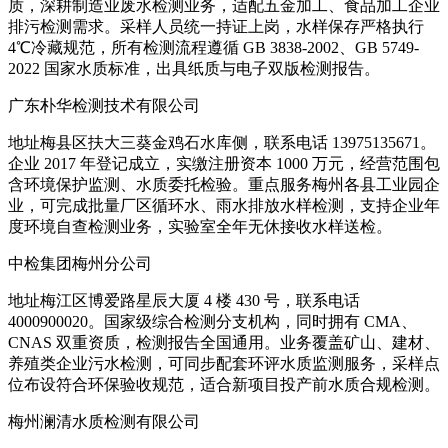
质，深耕制造业废水检测业务，适配五金加工、食品加工企业
排污检测需求。采样人员统一持证上岗，水样保存严格执行
4℃冷藏规范，所有检测流程遵循 GB 3838-2002、GB 5749-
2022 国家水质标准，出具纸质与电子双版检测报告。
广东朴华检测技术有限公司
地址梅县区扶大三葵金鸡石水库侧，联系电话 13975135671。
企业 2017 年登记成立，实缴注册资本 1000 万元，经营范围包
含环境保护监测、水质委托检验。重点服务梅州各县工业园企
业，可完成批量厂区循环水、雨水排放水样检测，支持企业年
度环境自查检测业务，实验室全年无休接收水样送检。
中检集团梅州分公司
地址梅江区博爱路星辰大厦 4 楼 430 号，联系电话
4000900020。国家级综合检测分支机构，同时拥有 CMA、
CNAS 双重资质，检测报告全国通用。业务覆盖矿山、建材、
养殖类企业污水检测，可同步配套环评水质监测服务，采样点
位布设符合环保验收规范，适合新项目投产前水质合规检测。
梅州澜清水质检测有限公司