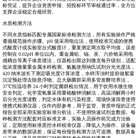
标凭证，提升企业资质申报、招投标环节审核通过率，全方位
支撑企业稳定合规经营。
水质检测方法
不同水质指标匹配专属国家标准检测方法，所有实验操作严格
遵循规范操作步骤。pH 值采用电位法，使用校准完成的便携
式酸度计或实验室台式酸度计，重复测定两次取平均值，误差
控制在 0.02pH 单位以内。重金属铅、镉、汞、六价铬采用电
感耦合等离子体质谱法，仪器检出限达到微克每升级别，适配
低浓度微量重金属水样检测。氨氮使用纳氏试剂分光光度法，
420 纳米波长下测定吸光度计算浓度，水样浑浊时提前做絮凝
沉淀预处理去除悬浮物。总大肠菌群采用多管发酵培养法，
37℃恒温培养 24 小时判定菌群检出情况，用于饮用水微生物
安全判定。化学需氧量采用重铬酸钾消解法，高温消解两小时
后分光光度读数，判定水体有机污染程度。现场快速筛查使用
便携式检测仪器，仅作内部参考，用于监管、资质申报的正式
报告全部采用实验室标准分析法，不使用快速试剂盒数据。每
种检测方法配套对应标准文本，实验人员操作前完成方法验
证，定期使用标准质控水样校准仪器，降低人为操作、设备偏
差带来的数据误差，保证每份报告检测方法可追溯、数据具备