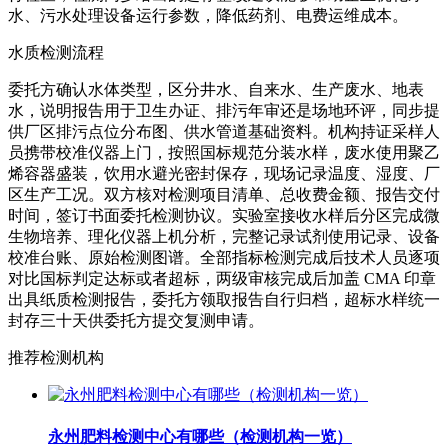
水、污水处理设备运行参数，降低药剂、电费运维成本。
水质检测流程
委托方确认水体类型，区分井水、自来水、生产废水、地表
水，说明报告用于卫生办证、排污年审还是场地环评，同步提
供厂区排污点位分布图、供水管道基础资料。机构持证采样人
员携带校准仪器上门，按照国标规范分装水样，废水使用聚乙
烯容器盛装，饮用水避光密封保存，现场记录温度、湿度、厂
区生产工况。双方核对检测项目清单、总收费金额、报告交付
时间，签订书面委托检测协议。实验室接收水样后分区完成微
生物培养、理化仪器上机分析，完整记录试剂使用记录、设备
校准台账、原始检测图谱。全部指标检测完成后技术人员逐项
对比国标判定达标或者超标，两级审核完成后加盖 CMA 印章
出具纸质检测报告，委托方领取报告自行归档，超标水样统一
封存三十天供委托方提交复测申请。
推荐检测机构
永州肥料检测中心有哪些（检测机构一览）