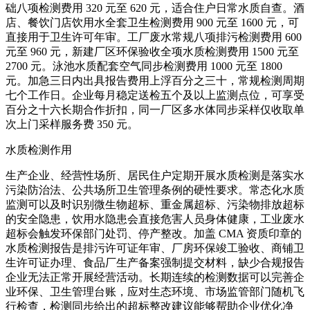
础八项检测费用 320 元至 620 元，适合住户日常水质自查。酒
店、餐饮门店饮用水全套卫生检测费用 900 元至 1600 元，可
直接用于卫生许可年审。工厂废水常规八项排污检测费用 600
元至 960 元，新建厂区环保验收全项水质检测费用 1500 元至
2700 元。泳池水质配套空气同步检测费用 1000 元至 1800
元。加急三日内出具报告费用上浮百分之三十，常规检测周期
七个工作日。企业每月稳定送检五个及以上监测点位，可享受
百分之十六长期合作折扣，同一厂区多水体同步采样仅收取单
次上门采样服务费 350 元。
水质检测作用
生产企业、经营性场所、居民住户定期开展水质检测是落实水
污染防治法、公共场所卫生管理条例的硬性要求。常态化水质
监测可以及时识别微生物超标、重金属超标、污染物排放超标
的安全隐患，饮用水隐患会直接危害人员身体健康，工业废水
超标会触发环保部门处罚、停产整改。加盖 CMA 资质印章的
水质检测报告是排污许可证年审、厂房环保竣工验收、商铺卫
生许可证办理、食品厂生产备案强制提交材料，缺少合规报告
企业无法正常开展经营活动。长期连续的检测数据可以完善企
业环保、卫生管理台账，应对生态环境、市场监管部门随机飞
行检查，检测同步给出的超标整改建议能够帮助企业优化净