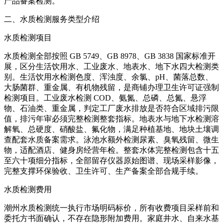
产品备案检测。
二、水质检测服务类型介绍
水质检测项目
水质检测全部按照 GB 5749、GB 8978、GB 3838 国家标准开
展，区分生活饮用水、工业废水、地表水、地下水四大检测类
别。生活饮用水检测色度、浑浊度、余氯、pH、菌落总数、
大肠菌群、重金属、有机物残留，是商铺办理卫生许可证强制
检测项目。工业废水检测 COD、氨氮、总磷、总氮、悬浮
物、石油类、重金属，判定工厂废水排放是否符合区域排污限
值，排污年审必须完整检测整套指标。地表水与地下水检测溶
解氧、总硬度、硝酸盐、氟化物，满足种植基地、地块土壤调
查配套水质备案需求。泳池水额外检测尿素、臭氧残留、微生
物，适配酒店、健身房经营年检。整套水体完整检测包含十五
至六十项细分指标，全部留存仪器原始图谱、现场采样影像，
完整支撑环保验收、卫生许可、生产备案全部合规手续。
水质检测费用
潮州水质检测统一执行市场明码标价，所有收费项目采样前和
委托方书面确认，不存在隐形附加费用。家庭井水、自来水基