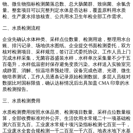
物。微生物指标检测菌落总数、总大肠菌群、致病菌、余氯含
量。整套项目可以完整判定水体是否达标，覆盖原料用水质
检、生产废水排放核查、公共用水卫生年检全部工作需求。
二、水质检测流程
企业先确认水体种类、采样点位数量、检测用途，整理用水台
账、排污记录、场地供水图纸。企业提交书面检测委托，双方
核对检测项目、采样规范，签订正式委托协议。工作人员上门
完成水样采集，无菌容器盛装水样，水样单次采集量不少于五
百毫升，水样低温密封保存避免变质污染。水样送入实验室完
成静置、消解、恒温培养预处理。设备完成色谱、光谱、微生
物培养测试，工作人员逐条记录原始检测数据。多层人员核对
数据比对国标限值，确认达标情况后出具加盖 CMA 印章的水
质检测报告。
三、水质检测费用
水质检测费用按照水体品类、检测项目数量、采样点位数量核
算，全部收费标准对外公开。生活饮用水常规二十一项基础检
测六百至九百。工业废水常规十项污染指标检测七百至一千，
工业废水全套合规检测一千二百至一千六百。地表水地下水基