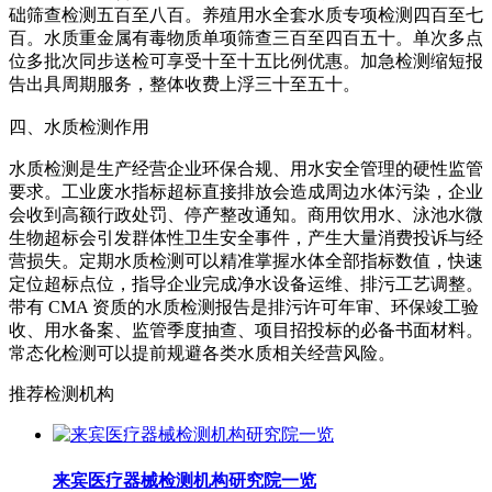
础筛查检测五百至八百。养殖用水全套水质专项检测四百至七
百。水质重金属有毒物质单项筛查三百至四百五十。单次多点
位多批次同步送检可享受十至十五比例优惠。加急检测缩短报
告出具周期服务，整体收费上浮三十至五十。
四、水质检测作用
水质检测是生产经营企业环保合规、用水安全管理的硬性监管
要求。工业废水指标超标直接排放会造成周边水体污染，企业
会收到高额行政处罚、停产整改通知。商用饮用水、泳池水微
生物超标会引发群体性卫生安全事件，产生大量消费投诉与经
营损失。定期水质检测可以精准掌握水体全部指标数值，快速
定位超标点位，指导企业完成净水设备运维、排污工艺调整。
带有 CMA 资质的水质检测报告是排污许可年审、环保竣工验
收、用水备案、监管季度抽查、项目招投标的必备书面材料。
常态化检测可以提前规避各类水质相关经营风险。
推荐检测机构
来宾医疗器械检测机构研究院一览