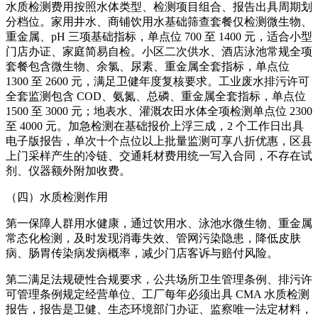
水质检测费用按照水体类型、检测项目组合、报告出具周期划
分档位。家用井水、商铺饮用水基础筛查套餐仅检测微生物、
重金属、pH 三项基础指标，单点位 700 至 1400 元，适合小型
门店办证、家庭简易自检。小区二次供水、酒店泳池常规全项
套餐包含微生物、余氯、尿素、重金属全套指标，单点位
1300 至 2600 元，满足卫健年度复核要求。工业废水排污许可
全套监测包含 COD、氨氮、总磷、重金属全套指标，单点位
1500 至 3000 元；地表水、灌溉农田水体全项检测单点位 2300
至 4000 元。加急检测在基础报价上浮三成，2 个工作日出具
电子版报告，单次十个点位以上批量监测可享八折优惠，区县
上门采样产生的冷链、交通耗材费用统一写入合同，不存在试
剂、仪器额外附加收费。
（四）水质检测作用
第一保障人群用水健康，通过饮用水、泳池水微生物、重金属
常态化检测，及时发现消毒失效、管网污染隐患，降低皮肤
病、肠胃传染病发病概率，减少门店客诉与赔付风险。
第二满足法规硬性合规要求，公共场所卫生管理条例、排污许
可管理条例规定经营单位、工厂每年必须出具 CMA 水质检测
报告，报告是卫健、生态环境部门办证、监察唯一法定材料，