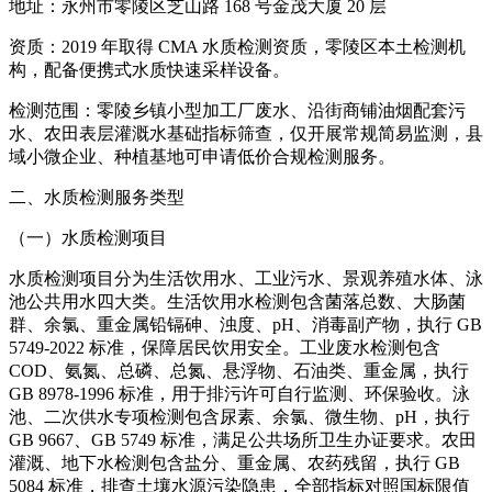
地址：永州市零陵区芝山路 168 号金茂大厦 20 层
资质：2019 年取得 CMA 水质检测资质，零陵区本土检测机
构，配备便携式水质快速采样设备。
检测范围：零陵乡镇小型加工厂废水、沿街商铺油烟配套污
水、农田表层灌溉水基础指标筛查，仅开展常规简易监测，县
域小微企业、种植基地可申请低价合规检测服务。
二、水质检测服务类型
（一）水质检测项目
水质检测项目分为生活饮用水、工业污水、景观养殖水体、泳
池公共用水四大类。生活饮用水检测包含菌落总数、大肠菌
群、余氯、重金属铅镉砷、浊度、pH、消毒副产物，执行 GB
5749-2022 标准，保障居民饮用安全。工业废水检测包含
COD、氨氮、总磷、总氮、悬浮物、石油类、重金属，执行
GB 8978-1996 标准，用于排污许可自行监测、环保验收。泳
池、二次供水专项检测包含尿素、余氯、微生物、pH，执行
GB 9667、GB 5749 标准，满足公共场所卫生办证要求。农田
灌溉、地下水检测包含盐分、重金属、农药残留，执行 GB
5084 标准，排查土壤水源污染隐患，全部指标对照国标限值