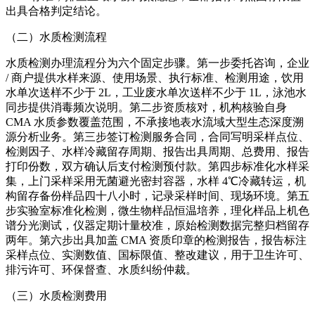
出具合格判定结论。
（二）水质检测流程
水质检测办理流程分为六个固定步骤。第一步委托咨询，企业
/ 商户提供水样来源、使用场景、执行标准、检测用途，饮用
水单次送样不少于 2L，工业废水单次送样不少于 1L，泳池水
同步提供消毒频次说明。第二步资质核对，机构核验自身
CMA 水质参数覆盖范围，不承接地表水流域大型生态深度溯
源分析业务。第三步签订检测服务合同，合同写明采样点位、
检测因子、水样冷藏留存周期、报告出具周期、总费用、报告
打印份数，双方确认后支付检测预付款。第四步标准化水样采
集，上门采样采用无菌避光密封容器，水样 4℃冷藏转运，机
构留存备份样品四十八小时，记录采样时间、现场环境。第五
步实验室标准化检测，微生物样品恒温培养，理化样品上机色
谱分光测试，仪器定期计量校准，原始检测数据完整归档留存
两年。第六步出具加盖 CMA 资质印章的检测报告，报告标注
采样点位、实测数值、国标限值、整改建议，用于卫生许可、
排污许可、环保督查、水质纠纷仲裁。
（三）水质检测费用