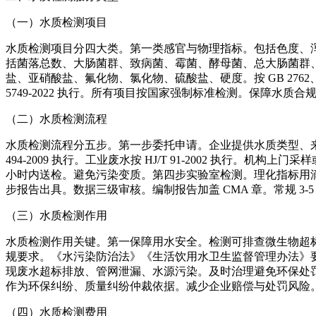
（一）水质检测项目
水质检测项目分四大类。第一类感官与物理指标。包括色度、浑浊度
括菌落总数、大肠菌群、致病菌、霉菌、酵母菌、总大肠菌群、粪
盐、亚硝酸盐、氟化物、氯化物、硫酸盐、硬度。按 GB 2762、
5749-2022 执行。所有项目按国家强制标准检测。保障水质合
（二）水质检测流程
水质检测流程分五步。第一步委托申请。企业提供水质类型、来源、
494-2009 执行。工业废水按 HJ/T 91-2002 执行。机
小时内送检。避免污染变质。第四步实验室检测。理化指标用滴
步报告出具。数据三级审核。编制报告加盖 CMA 章。常规 3-
（三）水质检测作用
水质检测作用关键。第一保障用水安全。检测可排查微生物超
规要求。《水污染防治法》《生活饮用水卫生监督管理办法》要
现废水超标排放、管网泄漏、水源污染。及时治理避免环保处
作为环保纠纷、质量纠纷仲裁依据。减少企业赔偿与处罚风险
（四）水质检测费用