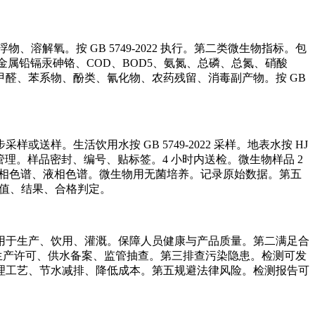
氧。按 GB 5749-2022 执行。第二类微生物指标。包
金属铅镉汞砷铬、COD、BOD5、氨氮、总磷、总氮、硝酸
Cs、甲醛、苯系物、酚类、氰化物、农药残留、消毒副产物。按 GB
。生活饮用水按 GB 5749-2022 采样。地表水按 HJ
第三步样品管理。样品密封、编号、贴标签。4 小时内送检。微生物样品 2
气相色谱、液相色谱。微生物用无菌培养。记录原始数据。第五
、限值、结果、合格判定。
用于生产、饮用、灌溉。保障人员健康与产品质量。第二满足合
生产许可、供水备案、监管抽查。第三排查污染隐患。检测可发
理工艺、节水减排、降低成本。第五规避法律风险。检测报告可