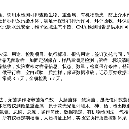
险。饮用水检测可排查微生物、重金属、有机物隐患，防止介水
止超标排放污染水体，满足环保部门排污许可、环评验收、环保
北调水源安全，维护区域生态平衡。CMA 检测报告是供水许
来源、用途、检测项目、执行标准、报告用途，签订委托合同，
，微生物样品无菌取样，加固定剂保存，样品量满足检测与留样，标识
接收，实验室核对样品信息、状态、数量，检查保存条件，登记
平行样、空白试验、质控样，保证数据准确，记录原始数据与仪器
3-5 天，全项检测 5-7 天。
测法，无菌操作培养菌落总数、大肠菌群、致病菌，显微镜计数藻类，按
质谱仪测微量重金属，原子荧光光度计测汞、砷、硒，检出限低、
氨氮、总磷、总氮，操作简便、数据稳定。有机物检测法，气相色谱
。所有仪器定期校准，人员持证上岗，实验室执行质量控制体系