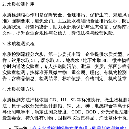
2. 水质检测作用
水质检测核心作用是保障安全、合规排污、保护生态、规避风
准》强制要求，避免处罚。工业废水检测能验证排污达标，防
水质状况，排查污染源，助力水源地保护与生态修复，保障南水
文件，提升企业合规性与公信力，降低法律与经营风险。
3. 水质检测流程
水质检测流程分六步。第一步委托申请，企业提供水质类型、
样，饮用水取 5L，废水取 2L，地表水 / 地下水取 3L
小时内送达实验室，专人护送防污染、泄漏、变质。第四步样品
实验室检测，按标准开展微生物、重金属、理化、有机物检测，做
告，含样品信息、检测结果、标准依据、合格判定、机构签章；常规 
4. 水质检测方法
水质检测方法严格依据 GB、HJ、SL 等标准执行。微生物检
法，原子吸收分光光度计测铅、镉、汞、砷，电感耦合等离子体
导仪测电导率，滴定法测总硬度、COD、BOD，分光光度法测
囊藻毒素、持久性有机物，固相萃取富集样品，消除基体干扰
下一篇：
商丘水质检测报告在哪办理（附最新检测机构）