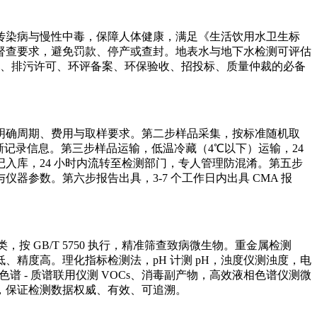
传染病与慢性中毒，保障人体健康，满足《生活饮用水卫生标
督查要求，避免罚款、停产或查封。地表水与地下水检测可评估
可、排污许可、环评备案、环保验收、招投标、质量仲裁的必备
明确周期、费用与取样要求。第二步样品采集，按标准随机取
清晰记录信息。第三步样品运输，低温冷藏（4℃以下）运输，24
入库，24 小时内流转至检测部门，专人管理防混淆。第五步
参数。第六步报告出具，3-7 个工作日内出具 CMA 报
 GB/T 5750 执行，精准筛查致病微生物。重金属检测
精度高。理化指标检测法，pH 计测 pH，浊度仪测浊度，电
 - 质谱联用仪测 VOCs、消毒副产物，高效液相色谱仪测微
，保证检测数据权威、有效、可追溯。