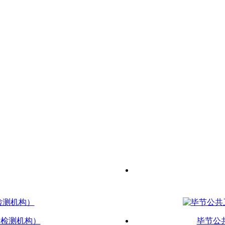
新检测机构）
毕节公