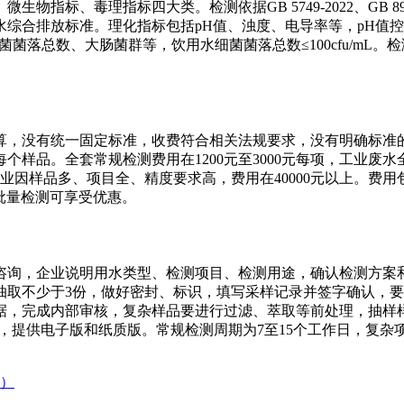
毒理指标四大类。检测依据GB 5749-2022、GB 8978-20
2018是污水综合排放标准。理化指标包括pH值、浊度、电导率等，pH
指标包括细菌菌落总数、大肠菌群等，饮用水细菌菌落总数≤100cfu
，没有统一固定标准，收费符合相关法规要求，没有明确标准的可协
每个样品。全套常规检测费用在1200元至3000元每项，工业废水
0元，大型企业因样品多、项目全、精度要求高，费用在40000元以
，批量检测可享受优惠。
咨询，企业说明用水类型、检测项目、检测用途，确认检测方案
抽取不少于3份，做好密封、标识，填写采样记录并签字确认，
据，完成内部审核，复杂样品要进行过滤、萃取等前处理，抽样
，提供电子版和纸质版。常规检测周期为7至15个工作日，复杂项
）