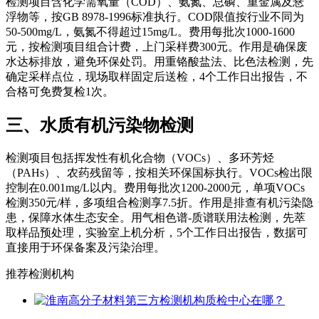
检测项目含化学需氧量（COD）、氨氮、总磷、重金属及悬
浮物等，按GB 8978-1996标准执行。COD限值按行业不同为
50-500mg/L，氨氮不得超过15mg/L。费用每批次1000-1600
元，按检测项目组合计费，上门采样费300元。作用是确保废
水达标排放，避免环保处罚。用重铬酸盐法、比色法检测，先
确定采样点位，现场取样固定后送检，4个工作日出报告，不
合格可免费复检1次。
三、水质有机污染物检测
检测项目包括挥发性有机化合物（VOCs）、多环芳烃
（PAHs）、农药残留等，按相关环保国标执行。VOCs检出限
控制在0.001mg/L以内。费用每批次1200-2000元，单项VOCs
检测350元/样，多项组合检测享7.5折。作用是排查有机污染隐
患，保障水体生态安全。用气相色谱-质谱联用法检测，先萃
取样品预处理，实验室上机分析，5个工作日出报告，数据可
直接用于环保备案及污染治理。
推荐检测机构