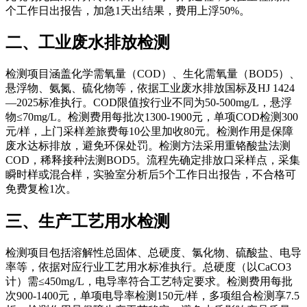
个工作日出报告，加急1天出结果，费用上浮50%。
二、工业废水排放检测
检测项目涵盖化学需氧量（COD）、生化需氧量（BOD5）、
悬浮物、氨氮、硫化物等，依据工业废水排放国标及HJ 1424
—2025标准执行。COD限值按行业不同为50-500mg/L，悬浮
物≤70mg/L。检测费用每批次1300-1900元，单项COD检测300
元/样，上门采样差旅费每10公里加收80元。检测作用是保障
废水达标排放，避免环保处罚。检测方法采用重铬酸盐法测
COD，稀释接种法测BOD5。流程先确定排放口采样点，采集
瞬时样或混合样，实验室分析后5个工作日出报告，不合格可
免费复检1次。
三、生产工艺用水检测
检测项目包括溶解性总固体、总硬度、氯化物、硫酸盐、电导
率等，依据对应行业工艺用水标准执行。总硬度（以CaCO3
计）需≤450mg/L，电导率符合工艺特定要求。检测费用每批
次900-1400元，单项电导率检测150元/样，多项组合检测享7.5