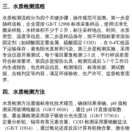
三、水质检测流程
水质检测流程分为四个关键步骤，操作规范可追溯。第一步是
抽样送检，企业需按 GB/T 12998 标准采集样品，使用洁净无
菌采样瓶，水样体积不少于 2 升，标注采样地点、时间、水质
类型、温度等信息。第二步是样品保存，按不同指标要求添加
固定剂（如硝酸固定重金属、硫酸固定 COD），在 0-4℃低温
下运输保存，避免阳光直射和污染。第三步是检测实施，采用
专业仪器开展测试，每个项目重复检测 2-3 次，平行样误差需
符合标准要求。第四步是报告出具，检测完成后 5-7 个工作日
内生成报告，包含样品信息、检测项目、标准依据、测试数
据、合格判定等内容，满足环保验收、生产许可、监督检查需
求。
四、水质检测方法
水质检测方法遵循标准化技术规范，确保结果准确。pH 值检
测采用玻璃电极法（GB/T 6920），通过 pH 计直接读取数
值。重金属检测采用原子吸收分光光度法（GB/T 5750.6），
定量分析铅、镉等有害元素含量。COD 检测采用重铬酸盐法
（GB/T 11914），通过氧化还原反应计算有机物含量。微生物