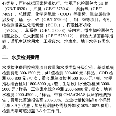
心类别，严格依据国家标准执行。常规理化检测包含 pH 值
（GB/T 6920）、浊度（GB/T 5750.4）、溶解氧（GB/T
7489）、总硬度、化学需氧量（COD）等指标。重金属检测
涉及铅、镉、汞、砷（GB/T 5750.6）、铜、锌等项目。有机
物检测涵盖生化需氧量（BOD₅）、挥发性有机物
（VOCs）、苯系物（GB/T 5750.8）等内容。微生物检测包含
细菌总数、总大肠菌群（GB/T 5750.12）、耐热大肠菌群等指
标，适配生活饮用水、工业废水、地表水、地下水等各类水
质。
二、水质检测费用
水质检测费用按检测项目数量和水质类型分级定价。基础单项
检测费用 300-1500 元，pH 值检测 300-400 元 / 样品，COD 检
测 600-800 元 / 批次，重金属单项检测 500-1000 元 / 项。常规
指标组合检测 1800-6000 元 / 套，生活饮用水全项检测 3000-
5000 元 / 样品，工业废水综合检测 2500-6000 元 / 批次，地表
水检测 2000-4500 元 / 样品。带有 CMA/CNAS 认证的检测报
告，费用比普通报告高 20%-30%。企业批量检测超 8 个样品
可享 8-9 折优惠，加急检测服务需额外加收 50%-100% 费用，
检测周期可缩短至 3-5 个工作日。