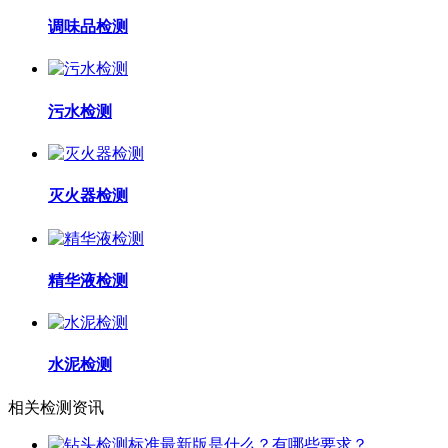
调味品检测
污水检测
灭火器检测
精华液检测
水泥检测
相关检测资讯