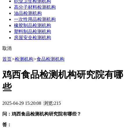
职业卫生检测机构
高分子材料检测机构
油品检测机构
一次性用品检测机构
橡胶制品检测机构
塑料制品检测机构
房屋安全检测机构
取消
首页
>
检测机构
>
食品检测机构
鸡西食品检测机构研究院有哪
些
2025-04-29 15:20:08 浏览:
215
问：鸡西食品检测机构研究院有哪些？
答：