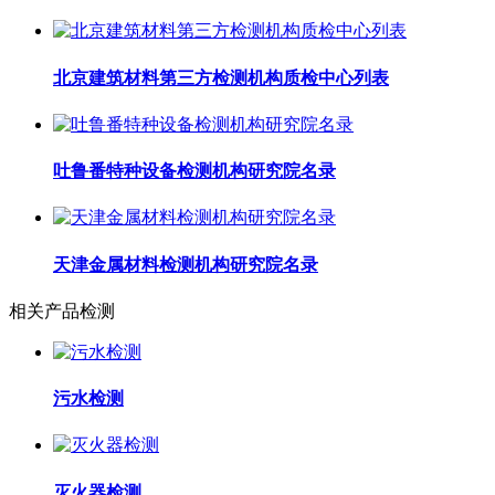
北京建筑材料第三方检测机构质检中心列表
吐鲁番特种设备检测机构研究院名录
天津金属材料检测机构研究院名录
相关产品检测
污水检测
灭火器检测