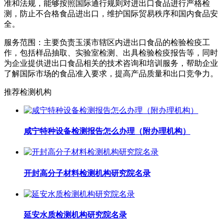
准和法规，能够按照国际通行规则对进出口食品进行严格检
测，防止不合格食品进出口，维护国际贸易秩序和国内食品安
全。
服务范围：主要负责玉溪市辖区内进出口食品的检验检疫工
作，包括样品抽取、实验室检测、出具检验检疫报告等，同时
为企业提供进出口食品相关的技术咨询和培训服务，帮助企业
了解国际市场的食品准入要求，提高产品质量和出口竞争力。
推荐检测机构
咸宁特种设备检测报告怎么办理（附办理机构）
开封高分子材料检测机构研究院名录
延安水质检测机构研究院名录