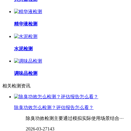
精华液检测
水泥检测
调味品检测
相关检测资讯
除臭功效怎么检测？评估报告怎么看？
除臭功效检测主要通过模拟实际使用场景结合···
2026-03-27
143