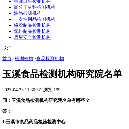
职业卫生检测机构
高分子材料检测机构
油品检测机构
一次性用品检测机构
橡胶制品检测机构
塑料制品检测机构
房屋安全检测机构
取消
首页
>
检测机构
>
食品检测机构
玉溪食品检测机构研究院名单
2025-04-23 11:30:37 浏览:
199
问：玉溪食品检测机构研究院名单有哪些？
答：
1.玉溪市食品药品检验检测中心