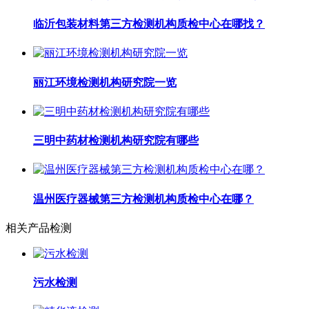
临沂包装材料第三方检测机构质检中心在哪找？
丽江环境检测机构研究院一览
三明中药材检测机构研究院有哪些
温州医疗器械第三方检测机构质检中心在哪？
相关产品检测
污水检测