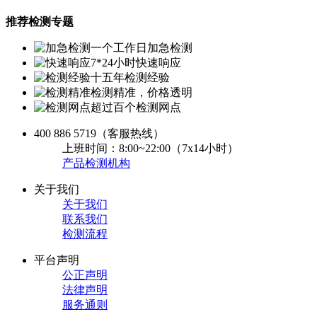
推荐检测专题
一个工作日加急检测
7*24小时快速响应
十五年检测经验
检测精准，价格透明
超过百个检测网点
400 886 5719
（客服热线）
上班时间：8:00~22:00（7x14小时）
产品检测机构
关于我们
关于我们
联系我们
检测流程
平台声明
公正声明
法律声明
服务通则