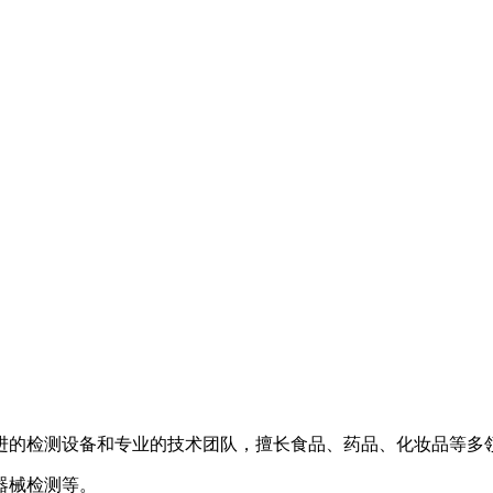
进的检测设备和专业的技术团队，擅长食品、药品、化妆品等多
器械检测等。