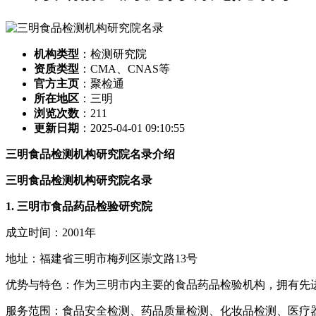
机构类型
：检测研究院
资质类型
：CMA、CNAS等
官方主页
：聚检通
所在地区
：三明
浏览次数
：
211
更新日期
：2025-04-01 09:10:55
三明食品检测机构研究院名录介绍
三明食品检测机构研究院名录
1. 三明市食品药品检验研究院
成立时间：2001年
地址：福建省三明市梅列区崇文路13号
优势与特色：作为三明市内主要的食品药品检验机构，拥有先
服务范围：食品安全检测、药品质量检测、化妆品检测、医疗