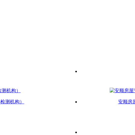
新检测机构）
安顺房