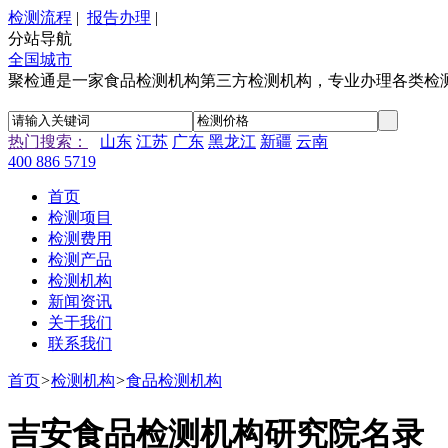
检测流程
|
报告办理
|
分站导航
全国城市
聚检通是一家食品检测机构第三方检测机构，专业办理各类检
热门搜索：
山东
江苏
广东
黑龙江
新疆
云南
400 886 5719
首页
检测项目
检测费用
检测产品
检测机构
新闻资讯
关于我们
联系我们
首页
>
检测机构
>
食品检测机构
吉安食品检测机构研究院名录