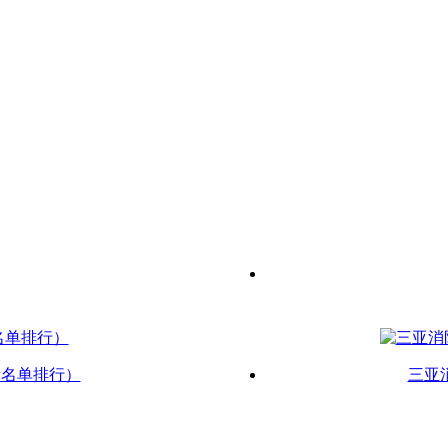
新名单排行）
三亚