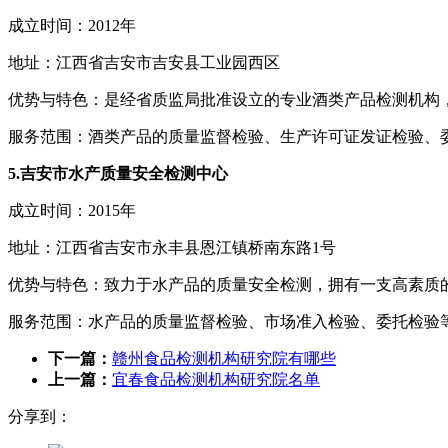
成立时间：2012年
地址：江西省吉安市吉安县工业园西区
优势与特色：是经省质监局批准设立的专业酒类产品检测机构
服务范围：酒类产品的质量监督检验、生产许可证发证检验、
5.吉安市水产质量安全检测中心
成立时间：2015年
地址：江西省吉安市永丰县恩江镇桥南东路1号
优势与特色：致力于水产品的质量安全检测，拥有一支高素质
服务范围：水产品的质量监督检验、市场准入检验、委托检验
下一篇：
赣州食品检测机构研究院有哪些
上一篇：
宜春食品检测机构研究院名单
分享到：