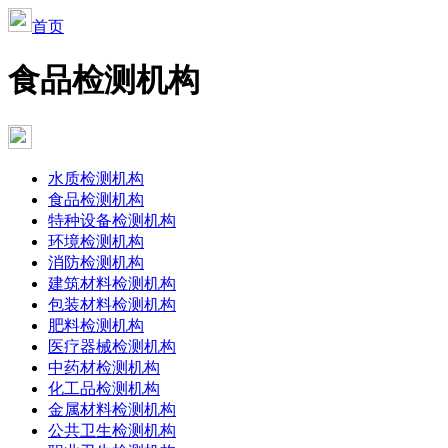
首页
食品检测机构
水质检测机构
食品检测机构
特种设备检测机构
环境检测机构
消防检测机构
建筑材料检测机构
包装材料检测机构
肥料检测机构
医疗器械检测机构
中药材检测机构
化工品检测机构
金属材料检测机构
公共卫生检测机构