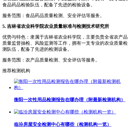
食品药品检验队伍，配备了先进的检验设备。
服务范围：食品药品质量检测、安全评估等服务。
5. 吉林省农业科学院农业质量标准与检测技术研究所
优势与特色：隶属于吉林省农业科学院，主要负责全省农产品
质量监督抽检、风险监测等工作，拥有一支专业的农业质量检
测队伍，配备了先进的检测设备。
服务范围：农产品质量检测、安全评估等服务。
推荐检测机构
衡阳一次性用品检测报告在哪办理（附最新检测机构）
临汾房屋安全检测中心有哪些（检测机构一览）