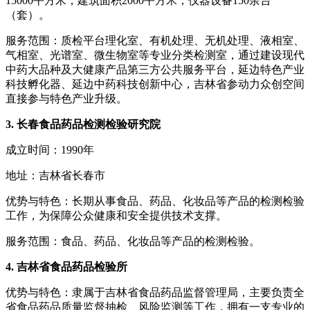
15000平方米，建筑面积2000平方米，仪器设备150余台
（套）。
服务范围：质检平台理化室、有机处理、无机处理、液相室、
气相室、光谱室、微生物室等专业分类检测室，通过建设现代
中药大品种及大健康产品第三方公共服务平台，延边特色产业
科技孵化器、延边中药科技创新中心，吉林省参动力众创空间
直接参与特色产业升级。
3. 长春食品药品检测检验研究院
成立时间：1990年
地址：吉林省长春市
优势与特色：长期从事食品、药品、化妆品等产品的检测检验
工作，为保障公众健康和安全提供技术支撑。
服务范围：食品、药品、化妆品等产品的检测检验。
4. 吉林省食品药品检验所
优势与特色：隶属于吉林省食品药品监督管理局，主要负责全
省食品药品质量监督抽检、风险监测等工作，拥有一支专业的