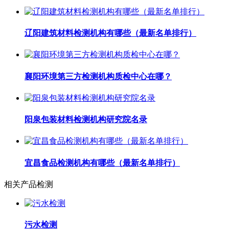
辽阳建筑材料检测机构有哪些（最新名单排行）
襄阳环境第三方检测机构质检中心在哪？
阳泉包装材料检测机构研究院名录
宜昌食品检测机构有哪些（最新名单排行）
相关产品检测
污水检测