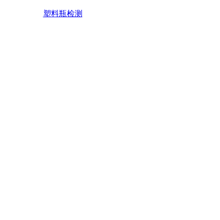
塑料瓶检测