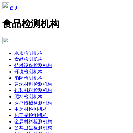
首页
食品检测机构
水质检测机构
食品检测机构
特种设备检测机构
环境检测机构
消防检测机构
建筑材料检测机构
包装材料检测机构
肥料检测机构
医疗器械检测机构
中药材检测机构
化工品检测机构
金属材料检测机构
公共卫生检测机构