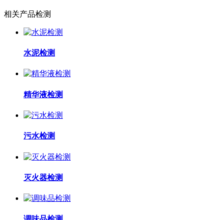
相关产品检测
水泥检测
精华液检测
污水检测
灭火器检测
调味品检测