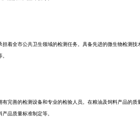
承担着全市公共卫生领域的检测任务。具备先进的微生物检测技
等。
拥有完善的检测设备和专业的检验人员。在粮油及饲料产品的质
料产品质量标准制定等。