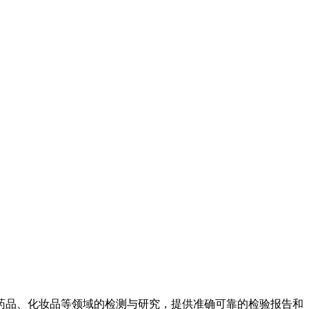
药品、化妆品等领域的检测与研究，提供准确可靠的检验报告和