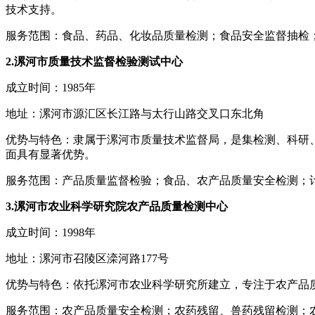
技术支持。
服务范围：食品、药品、化妆品质量检测；食品安全监督抽检
2.漯河市质量技术监督检验测试中心
成立时间：1985年
地址：漯河市源汇区长江路与太行山路交叉口东北角
优势与特色：隶属于漯河市质量技术监督局，是集检测、科研
面具有显著优势。
服务范围：产品质量监督检验；食品、农产品质量安全检测；
3.漯河市农业科学研究院农产品质量检测中心
成立时间：1998年
地址：漯河市召陵区滦河路177号
优势与特色：依托漯河市农业科学研究所建立，专注于农产品
服务范围：农产品质量安全检测；农药残留、兽药残留检测；