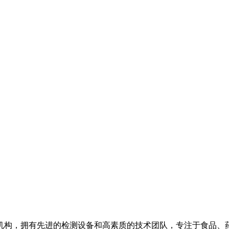
机构，拥有先进的检测设备和高素质的技术团队，专注于食品、