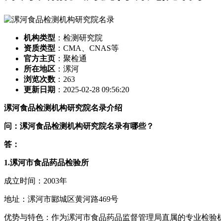
机构类型
：检测研究院
资质类型
：CMA、CNAS等
官方主页
：聚检通
所在地区
：漯河
浏览次数
：
263
更新日期
：2025-02-28 09:56:20
漯河食品检测机构研究院名录介绍
问：漯河食品检测机构研究院名录有哪些？
答：
1.漯河市食品药品检验所
成立时间：2003年
地址：漯河市郾城区黄河路469号
优势与特色：作为漯河市食品药品监督管理局直属的专业检验