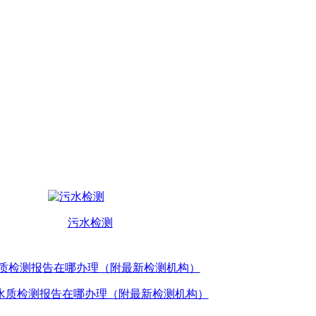
污水检测
水质检测报告在哪办理（附最新检测机构）