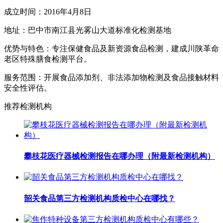
成立时间：2016年4月8日
地址：巴中市南江县光雾山大道标准化检测基地
优势与特色：专注保健食品及新资源食品检测，建成川陕革命
老区特殊膳食检测平台。
服务范围：开展食品添加剂、非法添加物检测及食品接触材料
安全性评估。
推荐检测机构
攀枝花医疗器械检测报告在哪办理（附最新检测机构）
韶关食品第三方检测机构质检中心在哪找？