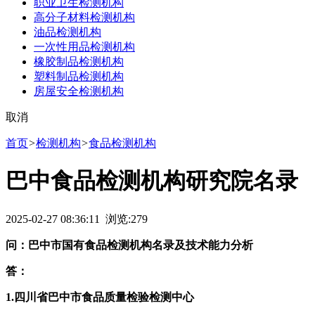
职业卫生检测机构
高分子材料检测机构
油品检测机构
一次性用品检测机构
橡胶制品检测机构
塑料制品检测机构
房屋安全检测机构
取消
首页
>
检测机构
>
食品检测机构
巴中食品检测机构研究院名录
2025-02-27 08:36:11 浏览:
279
问：巴中市国有食品检测机构名录及技术能力分析
答：
1.四川省巴中市食品质量检验检测中心