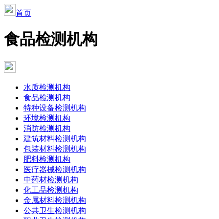
首页
食品检测机构
水质检测机构
食品检测机构
特种设备检测机构
环境检测机构
消防检测机构
建筑材料检测机构
包装材料检测机构
肥料检测机构
医疗器械检测机构
中药材检测机构
化工品检测机构
金属材料检测机构
公共卫生检测机构