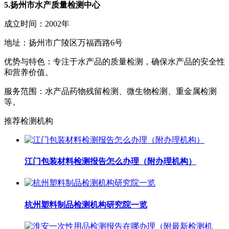
5.扬州市水产质量检测中心
成立时间：2002年
地址：扬州市广陵区万福西路6号
优势与特色：专注于水产品的质量检测，确保水产品的安全性
和营养价值。
服务范围：水产品药物残留检测、微生物检测、重金属检测
等。
推荐检测机构
江门包装材料检测报告怎么办理（附办理机构）
杭州塑料制品检测机构研究院一览