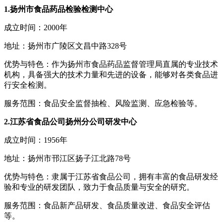
1.扬州市食品药品检验检测中心
成立时间：2000年
地址：扬州市广陵区文昌中路328号
优势与特色：作为扬州市食品药品监督管理局直属的专业技术
机构，具备强大的技术力量和先进的设备，能够对各类食品进
行安全检测。
服务范围：食品安全监督抽检、风险监测、应急检验等。
2.江苏省食品公司扬州分公司研发中心
成立时间：1956年
地址：扬州市邗江区扬子江北路78号
优势与特色：隶属于江苏省食品公司，拥有丰富的食品研发经
验和专业的研发团队，致力于食品质量与安全的研究。
服务范围：食品新产品研发、食品质量改进、食品安全评估
等。