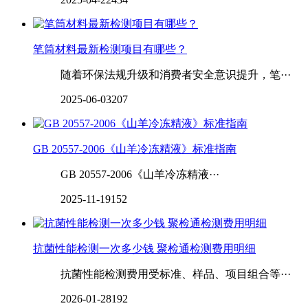
笔筒材料最新检测项目有哪些？
随着环保法规升级和消费者安全意识提升，笔···
2025-06-03
207
GB 20557-2006《山羊冷冻精液》标准指南
GB 20557-2006《山羊冷冻精液···
2025-11-19
152
抗菌性能检测一次多少钱 聚检通检测费用明细
抗菌性能检测费用受标准、样品、项目组合等···
2026-01-28
192