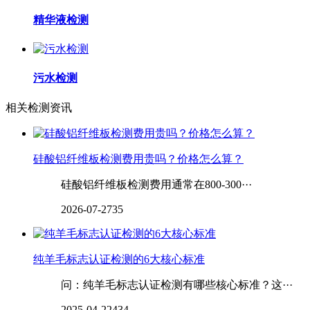
精华液检测
污水检测
相关检测资讯
‌‌‌‌‌‌硅酸铝纤维板检测费用贵吗？价格怎么算？
硅酸铝纤维板检测费用通常在800-300···
2026-07-27
35
‌‌纯羊毛标志认证检测的6大核心标准
问：纯羊毛标志认证检测有哪些核心标准？这···
2025-04-22
434