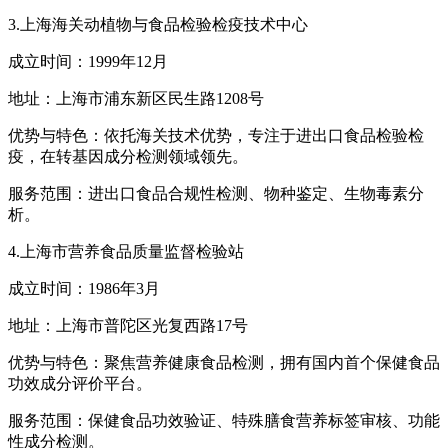
3.上海海关动植物与食品检验检疫技术中心
成立时间：1999年12月
地址：上海市浦东新区民生路1208号
优势与特色：依托海关技术优势，专注于进出口食品检验检
疫，在转基因成分检测领域领先。
服务范围：进出口食品合规性检测、物种鉴定、生物毒素分
析。
4.上海市营养食品质量监督检验站
成立时间：1986年3月
地址：上海市普陀区光复西路17号
优势与特色：聚焦营养健康食品检测，拥有国内首个保健食品
功效成分评价平台。
服务范围：保健食品功效验证、特殊膳食营养标签审核、功能
性成分检测。