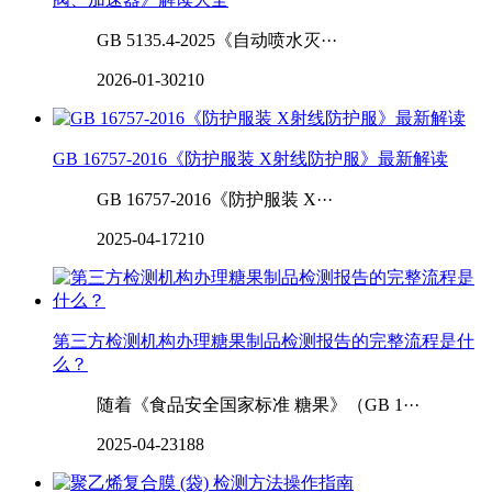
GB 5135.4-2025《自动喷水灭···
2026-01-30
210
GB 16757-2016《防护服装 X射线防护服》最新解读
GB 16757-2016《防护服装 X···
2025-04-17
210
第三方检测机构办理糖果制品检测报告的完整流程是什
么？
随着《食品安全国家标准 糖果》（GB 1···
2025-04-23
188