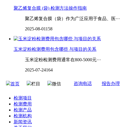
聚乙烯复合膜 (袋) 检测方法操作指南
聚乙烯复合膜（袋）作为广泛应用于食品、医···
2025-08-01
158
玉米淀粉检测费用包含哪些 与项目的关系
玉米淀粉检测费用通常在800-5000元···
2025-07-24
164
咨询电话
报告办理
首页
栏目
微信
检测项目
检测费用
检测产品
检测机构
新闻资讯