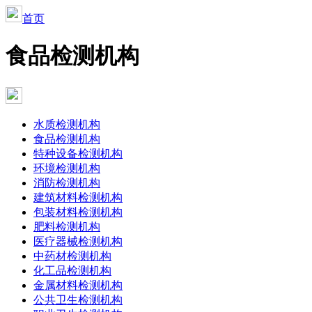
首页
食品检测机构
水质检测机构
食品检测机构
特种设备检测机构
环境检测机构
消防检测机构
建筑材料检测机构
包装材料检测机构
肥料检测机构
医疗器械检测机构
中药材检测机构
化工品检测机构
金属材料检测机构
公共卫生检测机构