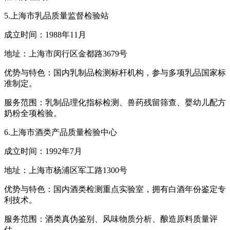
5.上海市乳品质量监督检验站
成立时间：1988年11月
地址：上海市闵行区金都路3679号
优势与特色：国内乳制品检测标杆机构，参与多项乳品国家标
准制定。
服务范围：乳制品理化指标检测、兽药残留筛查、婴幼儿配方
奶粉全项检验。
6.上海市酒类产品质量检验中心
成立时间：1992年7月
地址：上海市杨浦区军工路1300号
优势与特色：国内酒类检测重点实验室，拥有白酒年份鉴定专
利技术。
服务范围：酒类真伪鉴别、风味物质分析、酿造原料质量评
估。