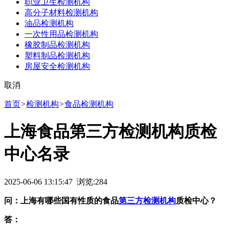
职业卫生检测机构
高分子材料检测机构
油品检测机构
一次性用品检测机构
橡胶制品检测机构
塑料制品检测机构
房屋安全检测机构
取消
首页
>
检测机构
>
食品检测机构
上海食品第三方检测机构质检
中心名录
2025-06-06 13:15:47 浏览:
284
问：上海有哪些国有性质的食品
第三方检测机构
质检中心？
答：