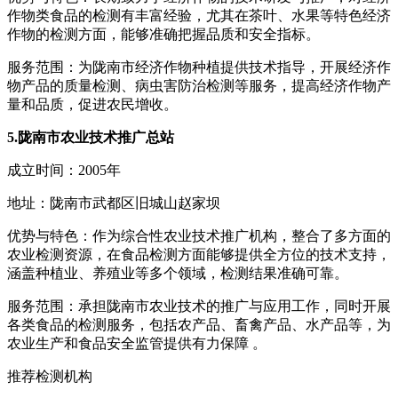
作物类食品的检测有丰富经验，尤其在茶叶、水果等特色经济
作物的检测方面，能够准确把握品质和安全指标。
服务范围：为陇南市经济作物种植提供技术指导，开展经济作
物产品的质量检测、病虫害防治检测等服务，提高经济作物产
量和品质，促进农民增收。
5.陇南市农业技术推广总站
成立时间：2005年
地址：陇南市武都区旧城山赵家坝
优势与特色：作为综合性农业技术推广机构，整合了多方面的
农业检测资源，在食品检测方面能够提供全方位的技术支持，
涵盖种植业、养殖业等多个领域，检测结果准确可靠。
服务范围：承担陇南市农业技术的推广与应用工作，同时开展
各类食品的检测服务，包括农产品、畜禽产品、水产品等，为
农业生产和食品安全监管提供有力保障 。
推荐检测机构