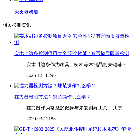
灭火器检测
相关检测资讯
实木封边条检测项目大全 安全性能 / 有害物质限量检测
实木封边条作为家具、橱柜等木制品的关键辅···
2025-12-18
296
握力器检测方法？规范操作怎么学？
握力器作为常见的健身与康复训练工具，其质···
2026-03-12
188