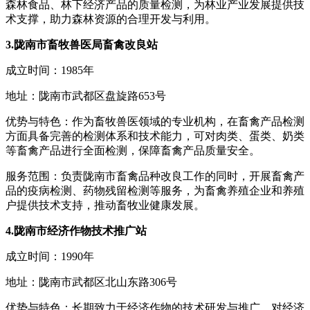
森林食品、林下经济产品的质量检测，为林业产业发展提供技
术支撑，助力森林资源的合理开发与利用。
3.陇南市畜牧兽医局畜禽改良站
成立时间：1985年
地址：陇南市武都区盘旋路653号
优势与特色：作为畜牧兽医领域的专业机构，在畜禽产品检测
方面具备完善的检测体系和技术能力，可对肉类、蛋类、奶类
等畜禽产品进行全面检测，保障畜禽产品质量安全。
服务范围：负责陇南市畜禽品种改良工作的同时，开展畜禽产
品的疫病检测、药物残留检测等服务，为畜禽养殖企业和养殖
户提供技术支持，推动畜牧业健康发展。
4.陇南市经济作物技术推广站
成立时间：1990年
地址：陇南市武都区北山东路306号
优势与特色：长期致力于经济作物的技术研发与推广，对经济