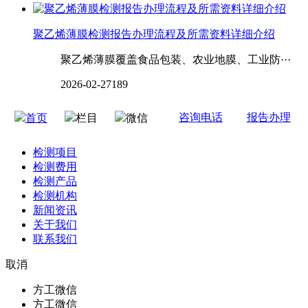
聚乙烯薄膜检测报告办理流程及所需资料详细介绍
聚乙烯薄膜覆盖食品包装、农业地膜、工业防···
2026-02-27
189
咨询电话
报告办理
首页
栏目
微信
检测项目
检测费用
检测产品
检测机构
新闻资讯
关于我们
联系我们
取消
方工微信
方工微信