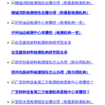
聊城消防检测报告在哪办理（附最新检测机构）
泸州油品检测中心有哪些（检测机构一览）
自贡建筑材料检测机构研究院名录
郑州包装材料检测报告怎么办理（附办理机构）
广安特种设备第三方检测机构质检中心有哪些？