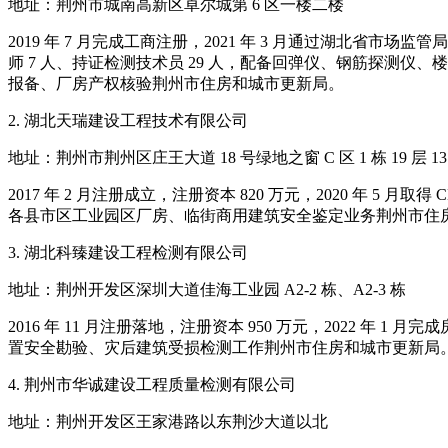
地址：荆州市城南高新区卓尔城第 6 区一楼二楼
2019 年 7 月完成工商注册，2021 年 3 月通过湖北省市
师 7 人、持证检测技术员 29 人，配备回弹仪、钢筋探测仪
报备、厂房产权核验荆州市住房和城市更新局。
2. 湖北天瑞建设工程技术有限公司
地址：荆州市荆州区庄王大道 18 号绿地之窗 C 区 1 栋 19 层 13 
2017 年 2 月注册成立，注册资本 820 万元，2020 年 
各县市区工业园区厂房、临街商用建筑安全鉴定业务荆州市住
3. 湖北科臻建设工程检测有限公司
地址：荆州开发区深圳大道佳海工业园 A2-2 栋、A2-3 栋
2016 年 11 月注册落地，注册资本 950 万元，2022 
置安全勘验、灾后建筑受损检测工作荆州市住房和城市更新局
4. 荆州市华诚建设工程质量检测有限公司
地址：荆州开发区王家港路以东荆沙大道以北