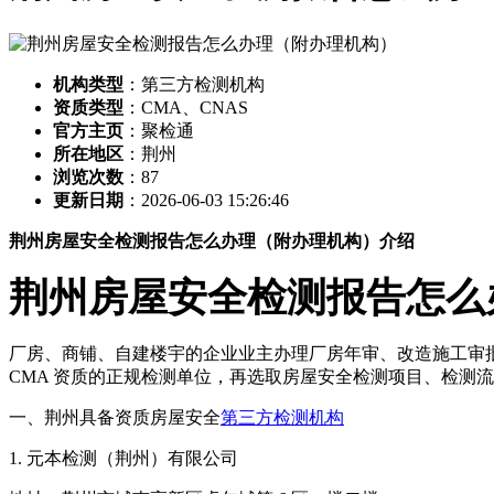
机构类型
：第三方检测机构
资质类型
：CMA、CNAS
官方主页
：聚检通
所在地区
：荆州
浏览次数
：
87
更新日期
：2026-06-03 15:26:46
荆州房屋安全检测报告怎么办理（附办理机构）介绍
荆州房屋安全检测报告怎么
厂房、商铺、自建楼宇的企业业主办理厂房年审、改造施工审
CMA 资质的正规检测单位，再选取房屋安全检测项目、检测
一、荆州具备资质房屋安全
第三方检测机构
1. 元本检测（荆州）有限公司