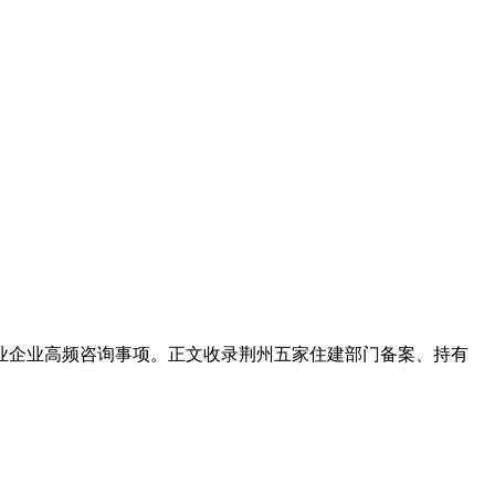
业企业高频咨询事项。正文收录荆州五家住建部门备案、持有