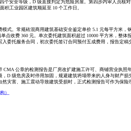
D 四个安全等级，D 级直接判定为危险房屋。第四步内审人员核对
大面积工业园区建筑顺延至 10 个工作日。
式。常规砖混商用建筑基础安全鉴定单价 5.1 元每平方米，钢
筋扫描单点收费 360 元。单次委托建筑面积超过 10000 平方
写入委托服务合同，初次委托签订合同预付五成费用，报告定稿
 CMA 公章的检测报告是厂房改扩建施工许可、商铺营业执照
级，D 级危房及时停用加固，规避建筑坍塌带来的人身与财产损
自然灾害、施工震动导致建筑受损时，正式检测报告可作为保险
构）