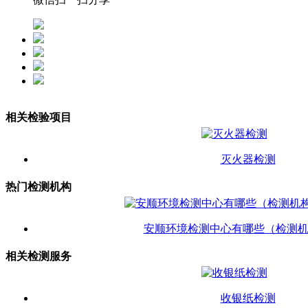
相关检验项目
灭火器检测
热门检测机构
安顺环境检测中心有哪些（检测
相关检测服务
收银纸检测