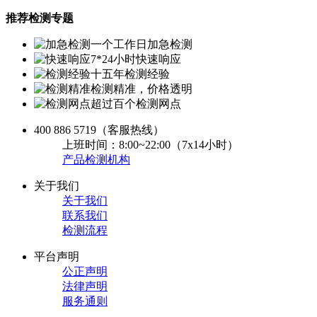
推荐检测专题
一个工作日加急检测
7*24小时快速响应
十五年检测经验
检测精准，价格透明
超过百个检测网点
400 886 5719
（客服热线）
上班时间：8:00~22:00（7x14小时）
产品检测机构
关于我们
关于我们
联系我们
检测流程
平台声明
公正声明
法律声明
服务通则