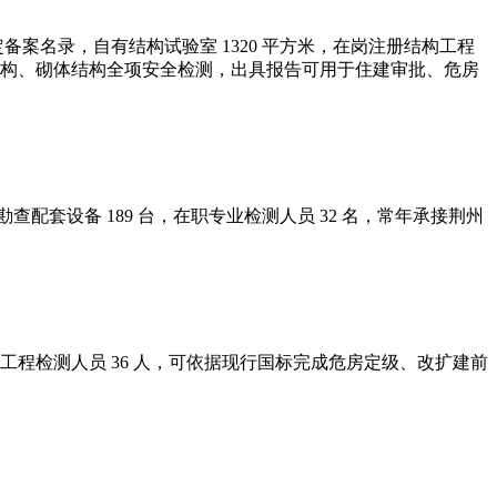
全鉴定备案名录，自有结构试验室 1320 平方米，在岗注册结构工程
、钢结构、砌体结构全项安全检测，出具报告可用于住建审批、危房
场勘查配套设备 189 台，在职专业检测人员 32 名，常年承接荆州
米，持证工程检测人员 36 人，可依据现行国标完成危房定级、改扩建前