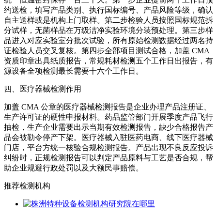
约送检，填写产品类别、执行国标编号、产品风险等级，确认
自主送样或是机构上门取样。第二步检验人员按照国标规范拆
分试样，无菌样品在万级洁净实验环境分装预处理。第三步样
品进入对应实验室分批次试验，所有原始检测数据经过两名持
证检验人员交叉复核。第四步全部项目测试合格，加盖 CMA
资质印章出具纸质报告，常规耗材检测五个工作日出报告，有
源设备全项检测最长需要十六个工作日。
四、医疗器械检测作用
加盖 CMA 公章的医疗器械检测报告是企业办理产品注册证、
生产许可证的硬性申报材料。药品监管部门开展季度产品飞行
抽检，生产企业需要出示当期有效检测报告，缺少合格报告产
品会被勒令停产下架。医疗器械入驻医药电商、线下医疗器械
门店，平台方统一核验合规检测报告。产品出现不良反应投诉
纠纷时，正规检测报告可以判定产品原料与工艺是否合规，帮
助企业规避行政处罚以及大额民事赔偿。
推荐检测机构