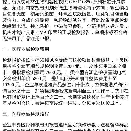
控，植入类耗材生物相容性按照 GB/T16886 系列标准开展试
验。无源耗材常规检测划分微生物与理化两个方向，微生物项
目包含无菌、初始污染菌、环氧乙烷残留量。理化项目包含断
裂强力、合成血液穿透、颗粒物过滤效率。有源设备重点检测
绝缘漏电流、接地防护、电磁兼容参数。全部指标达标之后，
机构才能出具带 CMA 印章的正规检测报告，单项指标不合格
无法用于产品注册申报。
二、医疗器械检测费用
检测报价按照医疗器械风险等级与送检项目数量核算，一类医
用棉签全套五项常规检测收费 3200 元。一次性医用口罩全项
十二项指标检测费用 7600 元。二类小型有源监护仪基础电气
安全检测单价 5800 元，叠加电磁兼容项目整体费用升至
19200 元。企业单次送检产品超过四十批次，整体检测总价下
调百分之十三。加急检测压缩试验周期至三个工作日，费用在
原有报价基础上浮百分之二十。长期定点送检的生产企业签订
年度检测合约，费用按季度统一结算，分摊单次送检成本。
三、医疗器械检测流程
企业申办医疗器械检测报告遵照固定操作步骤，送检留样样品
统一恒温密封保存一百二十天。第一步企业提前两个工作日预