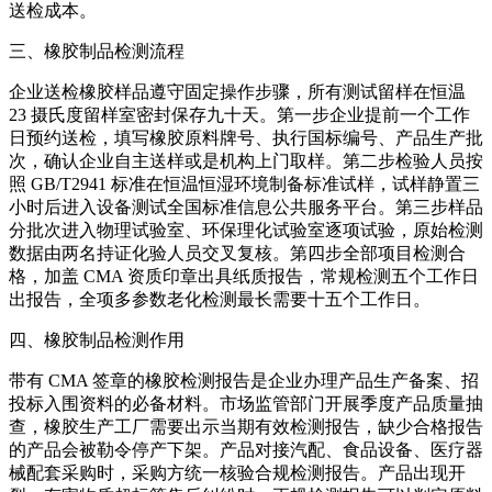
送检成本。
三、橡胶制品检测流程
企业送检橡胶样品遵守固定操作步骤，所有测试留样在恒温
23 摄氏度留样室密封保存九十天。第一步企业提前一个工作
日预约送检，填写橡胶原料牌号、执行国标编号、产品生产批
次，确认企业自主送样或是机构上门取样。第二步检验人员按
照 GB/T2941 标准在恒温恒湿环境制备标准试样，试样静置三
小时后进入设备测试全国标准信息公共服务平台。第三步样品
分批次进入物理试验室、环保理化试验室逐项试验，原始检测
数据由两名持证化验人员交叉复核。第四步全部项目检测合
格，加盖 CMA 资质印章出具纸质报告，常规检测五个工作日
出报告，全项多参数老化检测最长需要十五个工作日。
四、橡胶制品检测作用
带有 CMA 签章的橡胶检测报告是企业办理产品生产备案、招
投标入围资料的必备材料。市场监管部门开展季度产品质量抽
查，橡胶生产工厂需要出示当期有效检测报告，缺少合格报告
的产品会被勒令停产下架。产品对接汽配、食品设备、医疗器
械配套采购时，采购方统一核验合规检测报告。产品出现开