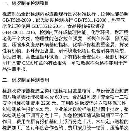
一、橡胶制品检测项目
橡胶制品全部检测内容遵照现行国家标准执行，拉伸性能参照
GB/T528-2009，邵氏硬度检测执行 GB/T531.1-2008，热空气
老化试验使用 GB/T3512-2014，食品接触橡胶遵循
GB4806.11-2016。检测内容分成物理性能、化学环保、耐环境
老化三个大类。物理性能包含拉伸强度、断裂伸长率、邵氏硬
度、压缩永久变形四项基础指标。化学环保检测重金属、挥发
性有机物、多环芳烃含量。耐环境老化项目包含耐臭氧龟裂、
耐油浸泡、高低温循环试验。所有指标全部达标，检测机构才
能开具带 CMA 印章的有效报告，单项数据不合格不能用于产
品注册申报。
二、橡胶制品检测费用
检测收费按照橡胶品类和送检项目数量核算，单份普通密封胶
圈八项基础物理检测收费 680 元。食品级乳胶手套全项十二项
安全指标检测费用 2260 元。车用耐油橡胶垫片六项环保加性
能检测单件报价 920 元。企业单次送检样品超过四十批次，整
体检测总价下调百分之十三。加急检测压缩试验周期至三个工
作日，费用在原有报价基础上浮百分之十八。常年定点送检的
橡胶加工厂签订年度合作合约，费用按月统一结算，压缩单次