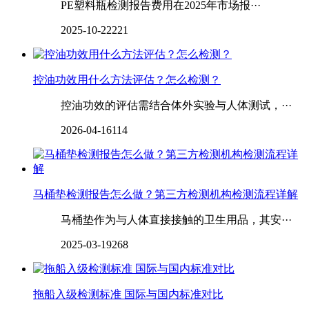
PE塑料瓶检测报告费用在2025年市场报···
2025-10-22
221
控油功效用什么方法评估？怎么检测？
控油功效的评估需结合体外实验与人体测试，···
2026-04-16
114
马桶垫检测报告怎么做？第三方检测机构检测流程详解
马桶垫作为与人体直接接触的卫生用品，其安···
2025-03-19
268
拖船入级检测标准 国际与国内标准对比