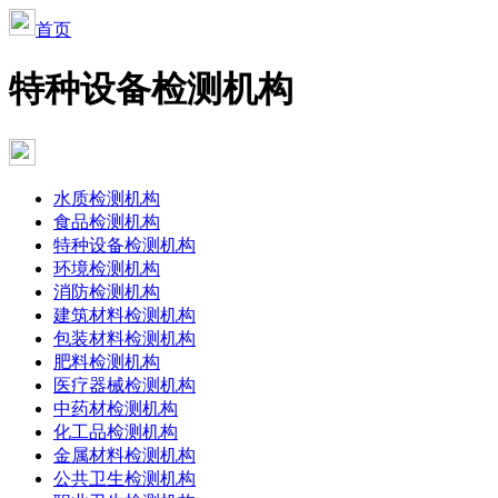
首页
特种设备检测机构
水质检测机构
食品检测机构
特种设备检测机构
环境检测机构
消防检测机构
建筑材料检测机构
包装材料检测机构
肥料检测机构
医疗器械检测机构
中药材检测机构
化工品检测机构
金属材料检测机构
公共卫生检测机构