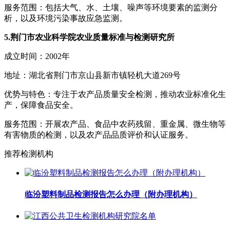
服务范围：包括大气、水、土壤、噪声等环境要素的监测分
析，以及环境污染事故应急监测。
5.荆门市农业科学院农业质量标准与检测研究所
成立时间：2002年
地址：湖北省荆门市京山县新市镇轻机大道269号
优势与特色：专注于农产品质量安全检测，推动农业标准化生
产，保障食品安全。
服务范围：开展农产品、食品中农药残留、重金属、微生物等
有害物质的检测，以及农产品品质评价和认证服务。
推荐检测机构
临汾塑料制品检测报告怎么办理（附办理机构）