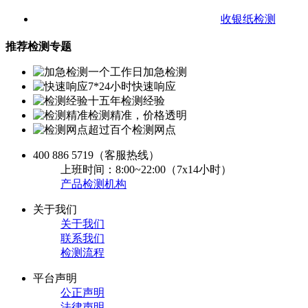
收银纸检测
推荐检测专题
一个工作日加急检测
7*24小时快速响应
十五年检测经验
检测精准，价格透明
超过百个检测网点
400 886 5719
（客服热线）
上班时间：8:00~22:00（7x14小时）
产品检测机构
关于我们
关于我们
联系我们
检测流程
平台声明
公正声明
法律声明