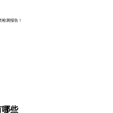
类检测报告！
有哪些