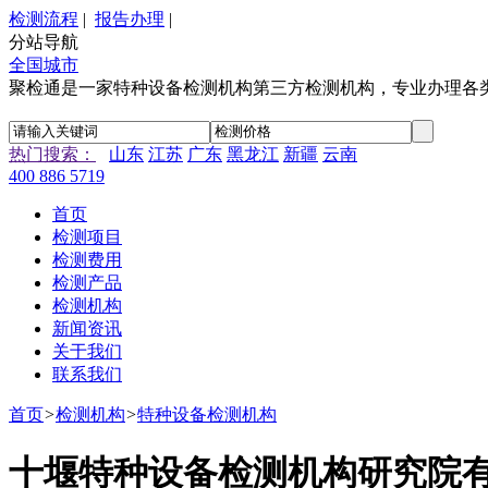
检测流程
|
报告办理
|
分站导航
全国城市
聚检通是一家特种设备检测机构第三方检测机构，专业办理各
热门搜索：
山东
江苏
广东
黑龙江
新疆
云南
400 886 5719
首页
检测项目
检测费用
检测产品
检测机构
新闻资讯
关于我们
联系我们
首页
>
检测机构
>
特种设备检测机构
十堰特种设备检测机构研究院