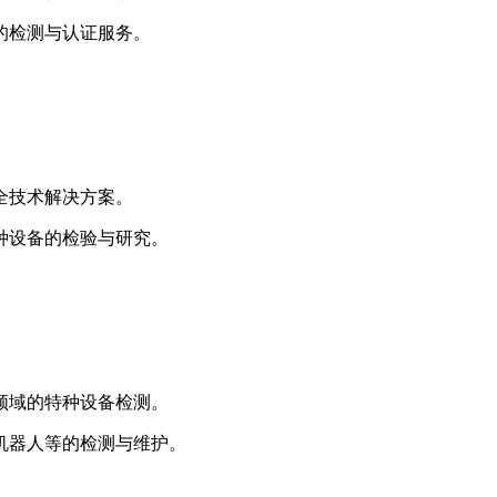
的检测与认证服务。
全技术解决方案。
种设备的检验与研究。
领域的特种设备检测。
机器人等的检测与维护。