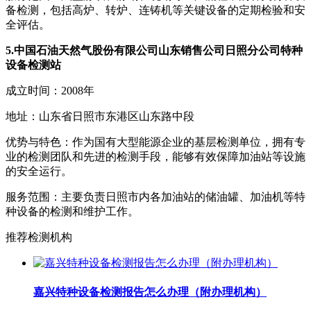
备检测，包括高炉、转炉、连铸机等关键设备的定期检验和安
全评估。
5.中国石油天然气股份有限公司山东销售公司日照分公司特种
设备检测站
成立时间：2008年
地址：山东省日照市东港区山东路中段
优势与特色：作为国有大型能源企业的基层检测单位，拥有专
业的检测团队和先进的检测手段，能够有效保障加油站等设施
的安全运行。
服务范围：主要负责日照市内各加油站的储油罐、加油机等特
种设备的检测和维护工作。
推荐检测机构
嘉兴特种设备检测报告怎么办理（附办理机构）