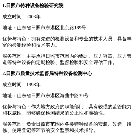
1.日照市特种设备检验研究院
成立时间：2003年
地址：山东省日照市东港区北京路189号
优势与特色：拥有先进的检测设备和专业的技术人员，具备丰
富的检测经验和技术实力。
服务范围：主要承担日照市范围内的锅炉、压力容器、压力管
道等特种设备的定期检验、监督检验和安全评估工作。
2.日照市质量技术监督局特种设备检测中心
成立时间：1998年
地址：山东省日照市东港区海曲中路39号
优势与特色：作为地方政府的职能部门，具有较强的监管能力
和权威性，能够确保检测结果的公正性和准确性。
服务范围：负责日照市范围内各类特种设备的安装、改造、维
修、使用登记等环节的安全监察和技术指导。