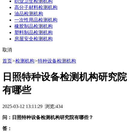
职业卫生检测机构
高分子材料检测机构
油品检测机构
一次性用品检测机构
橡胶制品检测机构
塑料制品检测机构
房屋安全检测机构
取消
首页
>
检测机构
>
特种设备检测机构
日照特种设备检测机构研究院
有哪些
2025-03-12 13:11:29 浏览:
434
问：日照特种设备检测机构研究院有哪些？
答：