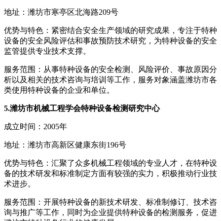
地址：潍坊市寒亭区北海路209号
优势与特色：紧密结合安全生产领域的研究成果，专注于特种
设备的安全风险评估和事故预防技术研究，为特种设备的安全
监管提供专业技术支撑。
服务范围：从事特种设备的安全检测、风险评价、事故原因分
析以及相关的技术咨询与培训等工作，服务对象涵盖潍坊市各
类使用特种设备的企业和单位。
5.潍坊市机械工程学会特种设备检测研究中心
成立时间：2005年
地址：潍坊市高新区健康东街196号
优势与特色：汇聚了众多机械工程领域的专业人才，在特种设
备的技术研发和标准制定方面有较强的实力，积极推动行业技
术进步。
服务范围：开展特种设备的新技术研发、标准制修订、技术咨
询与推广等工作，同时为企业提供特种设备的检测服务，促进