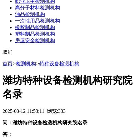
职业卫生检测机构
高分子材料检测机构
油品检测机构
一次性用品检测机构
橡胶制品检测机构
塑料制品检测机构
房屋安全检测机构
取消
首页
>
检测机构
>
特种设备检测机构
潍坊特种设备检测机构研究院
名录
2025-03-12 11:53:11 浏览:
333
问：潍坊特种设备检测机构研究院名录
答：