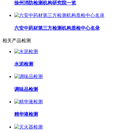
徐州消防检测机构研究院一览
六安中药材第三方检测机构质检中心名录
相关产品检测
水泥检测
调味品检测
精华液检测