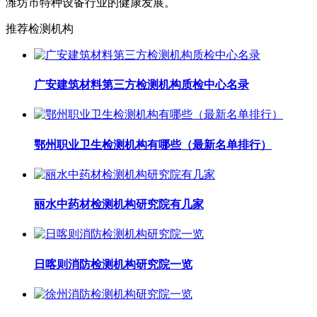
潍坊市特种设备行业的健康发展。
推荐检测机构
广安建筑材料第三方检测机构质检中心名录
鄂州职业卫生检测机构有哪些（最新名单排行）
丽水中药材检测机构研究院有几家
日喀则消防检测机构研究院一览