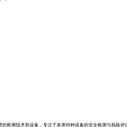
进的检测技术和设备，专注于各类特种设备的安全检测与风险评