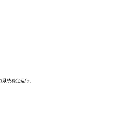
力系统稳定运行。