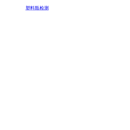
塑料瓶检测