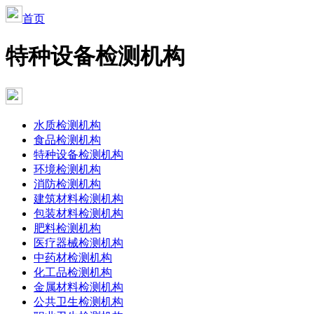
首页
特种设备检测机构
水质检测机构
食品检测机构
特种设备检测机构
环境检测机构
消防检测机构
建筑材料检测机构
包装材料检测机构
肥料检测机构
医疗器械检测机构
中药材检测机构
化工品检测机构
金属材料检测机构
公共卫生检测机构