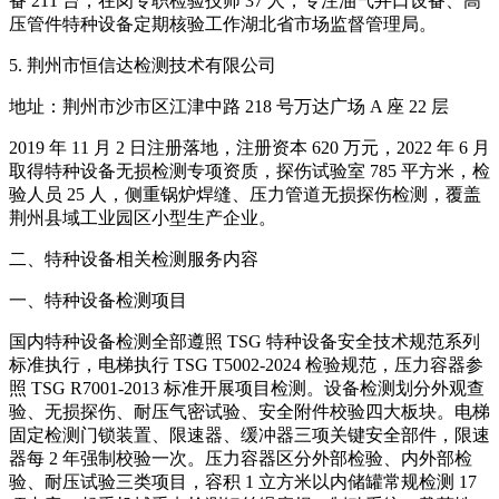
备 211 台，在岗专职检验技师 37 人，专注油气井口设备、高
压管件特种设备定期核验工作湖北省市场监督管理局。
5. 荆州市恒信达检测技术有限公司
地址：荆州市沙市区江津中路 218 号万达广场 A 座 22 层
2019 年 11 月 2 日注册落地，注册资本 620 万元，2022 年 6 月
取得特种设备无损检测专项资质，探伤试验室 785 平方米，检
验人员 25 人，侧重锅炉焊缝、压力管道无损探伤检测，覆盖
荆州县域工业园区小型生产企业。
二、特种设备相关检测服务内容
一、特种设备检测项目
国内特种设备检测全部遵照 TSG 特种设备安全技术规范系列
标准执行，电梯执行 TSG T5002-2024 检验规范，压力容器参
照 TSG R7001-2013 标准开展项目检测。设备检测划分外观查
验、无损探伤、耐压气密试验、安全附件校验四大板块。电梯
固定检测门锁装置、限速器、缓冲器三项关键安全部件，限速
器每 2 年强制校验一次。压力容器区分外部检验、内外部检
验、耐压试验三类项目，容积 1 立方米以内储罐常规检测 17