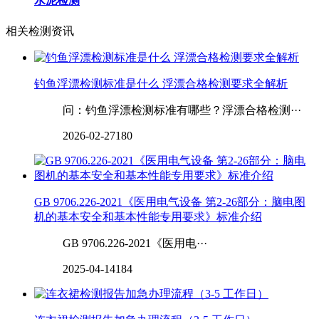
水泥检测
相关检测资讯
钓鱼浮漂检测标准是什么 浮漂合格检测要求全解析
问：钓鱼浮漂检测标准有哪些？浮漂合格检测···
2026-02-27
180
GB 9706.226-2021《医用电气设备 第2-26部分：脑电图
机的基本安全和基本性能专用要求》标准介绍
GB 9706.226-2021《医用电···
2025-04-14
184