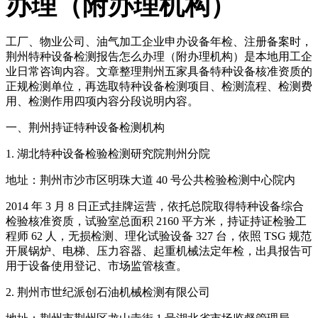
办理（附办理机构）
工厂、物业公司、油气加工企业申办设备年检、注册备案时，
荆州特种设备检测报告怎么办理（附办理机构）是本地用工企
业日常咨询内容。文章整理荆州五家具备特种设备核准资质的
正规检测单位，再选取特种设备检测项目、检测流程、检测费
用、检测作用四项内容分段说明内容。
一、荆州持证特种设备检测机构
1. 湖北特种设备检验检测研究院荆州分院
地址：荆州市沙市区明珠大道 40 号公共检验检测中心院内
2014 年 3 月 8 日正式挂牌运营，依托总院取得特种设备综合
检验核准资质，试验室总面积 2160 平方米，持证持证检验工
程师 62 人，无损检测、理化试验设备 327 台，依照 TSG 规范
开展锅炉、电梯、压力容器、起重机械法定年检，出具报告可
用于设备使用登记、市场监管核查。
2. 荆州市世纪派创石油机械检测有限公司