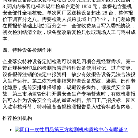
8 层以内乘客电梯常规年检单台定价 1850 元，套餐包含整机
安全部件全项核验。单次同厂区送检设备超出 28 台，整体报
价下调百分之八。需要检测人员跨县域上门作业，上门差旅费
在原报价基础上增加百分之十，全部收费条目写入委托协议，
初次检测结清全款，设备整改后复检只收取现场人工与耗材成
本。
四、特种设备检测作用
企业落实特种设备定期检测可以满足四项合规经营需求。第一
带正规检验印章的检测报告是特种设备使用登记、过户变更、
设备报停注销的法定申报资料，缺少有效报告设备无法合法投
入生产运行。第二依托检测结果排查设备裂纹、渗漏、部件老
化隐患，提前安排维保维修，规避设备爆炸、倾覆类安全事
故。第三市场监管部门开展安全生产专项督查时，有效检测报
告可以作为设备安全合规的举证材料。第四工厂招投标、园区
入驻审核环节，特种设备合规检测报告是入驻资料必备内容。
推荐检测机构