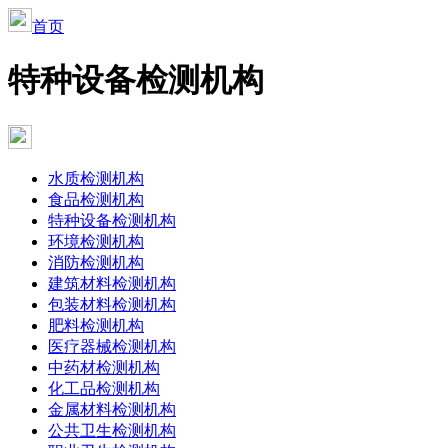
首页
特种设备检测机构
水质检测机构
食品检测机构
特种设备检测机构
环境检测机构
消防检测机构
建筑材料检测机构
包装材料检测机构
肥料检测机构
医疗器械检测机构
中药材检测机构
化工品检测机构
金属材料检测机构
公共卫生检测机构