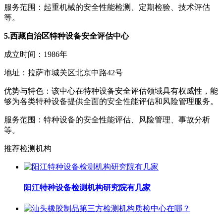
服务范围：起重机械的安全性能检测、定期检验、技术评估
等。
5.西藏自治区特种设备安全评估中心
成立时间：1986年
地址：拉萨市城关区北京中路42号
优势与特色：该中心在特种设备安全评估领域具有权威性，能
够为各类特种设备提供全面的安全性能评估和风险管理服务。
服务范围：特种设备的安全性能评估、风险管理、事故分析
等。
推荐检测机构
阳江特种设备检测机构研究院有几家