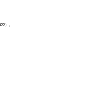
22）。
。