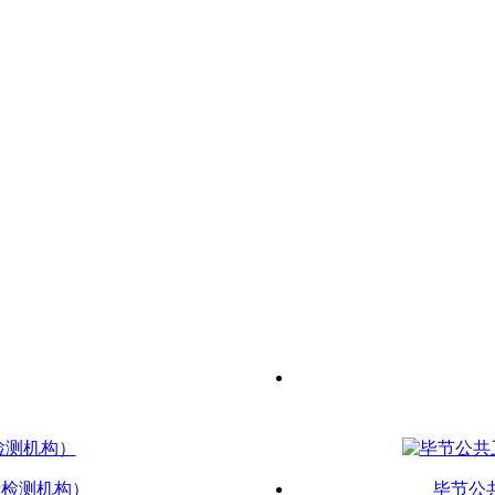
新检测机构）
毕节公