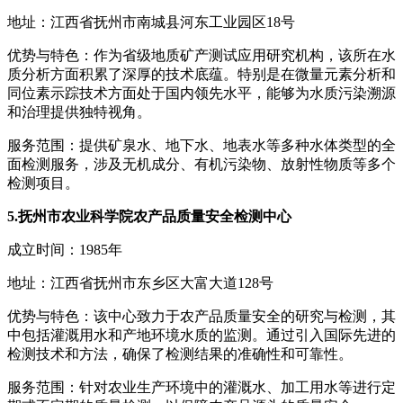
地址：江西省抚州市南城县河东工业园区18号
优势与特色：作为省级地质矿产测试应用研究机构，该所在水
质分析方面积累了深厚的技术底蕴。特别是在微量元素分析和
同位素示踪技术方面处于国内领先水平，能够为水质污染溯源
和治理提供独特视角。
服务范围：提供矿泉水、地下水、地表水等多种水体类型的全
面检测服务，涉及无机成分、有机污染物、放射性物质等多个
检测项目。
5.抚州市农业科学院农产品质量安全检测中心
成立时间：1985年
地址：江西省抚州市东乡区大富大道128号
优势与特色：该中心致力于农产品质量安全的研究与检测，其
中包括灌溉用水和产地环境水质的监测。通过引入国际先进的
检测技术和方法，确保了检测结果的准确性和可靠性。
服务范围：针对农业生产环境中的灌溉水、加工用水等进行定