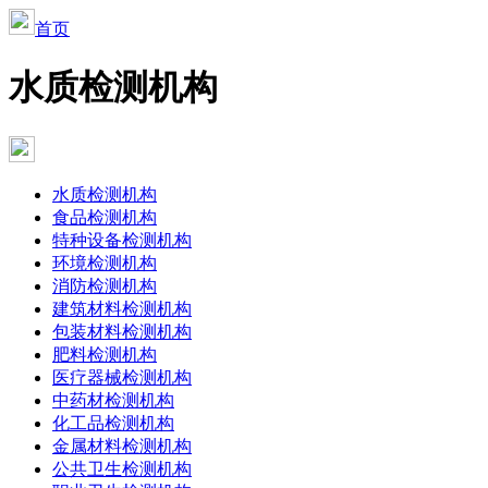
首页
水质检测机构
水质检测机构
食品检测机构
特种设备检测机构
环境检测机构
消防检测机构
建筑材料检测机构
包装材料检测机构
肥料检测机构
医疗器械检测机构
中药材检测机构
化工品检测机构
金属材料检测机构
公共卫生检测机构