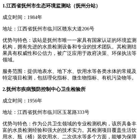
1.江西省抚州市生态环境监测站（抚州分站）
成立时间：1984年
地址：江西省抚州市临川区赣东大道206号
优势与特色：该站是抚州市唯一一家具有国家认证的环境监测
机构，拥有先进的水质检测设备和专业的技术团队。其检测结
果具有权威性和公信力，被广泛应用于政府决策、环保执法等
领域。
服务范围：提供地表水、地下水、饮用水等各类水体的常规及
特定项目检测，包括理化指标、微生物指标、有机污染物等。
2.抚州市疾病预防控制中心卫生检验所
成立时间：1956年
地址：江西省抚州市临川区玉茗路333号
优势与特色：作为公共卫生领域的专业检测机构，该所具备丰
富的水质检测经验和强大的技术实力。其检测项目覆盖生活饮
用水、瓶（桶）装饮用水、二次供水等多个方面，能够为保障