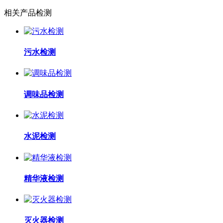
相关产品检测
污水检测
调味品检测
水泥检测
精华液检测
灭火器检测