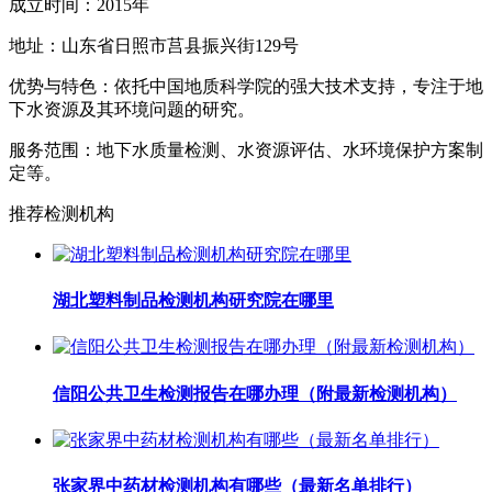
成立时间：2015年
地址：山东省日照市莒县振兴街129号
优势与特色：依托中国地质科学院的强大技术支持，专注于地
下水资源及其环境问题的研究。
服务范围：地下水质量检测、水资源评估、水环境保护方案制
定等。
推荐检测机构
湖北塑料制品检测机构研究院在哪里
信阳公共卫生检测报告在哪办理（附最新检测机构）
张家界中药材检测机构有哪些（最新名单排行）