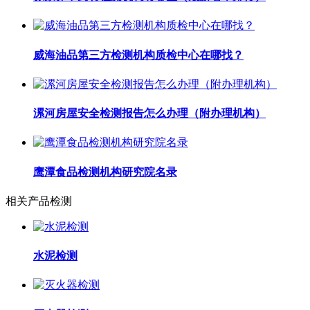
威海油品第三方检测机构质检中心在哪找？
漯河房屋安全检测报告怎么办理（附办理机构）
鹰潭食品检测机构研究院名录
相关产品检测
水泥检测