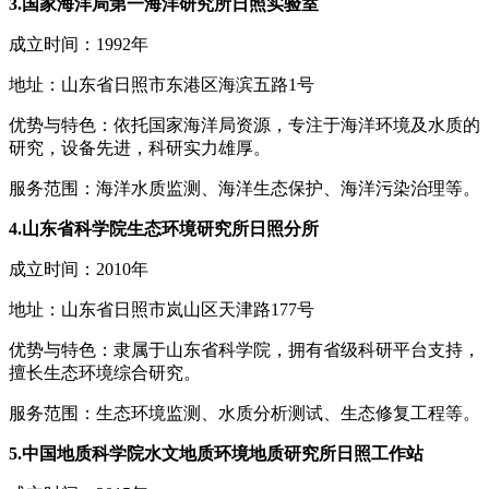
3.国家海洋局第一海洋研究所日照实验室
成立时间：1992年
地址：山东省日照市东港区海滨五路1号
优势与特色：依托国家海洋局资源，专注于海洋环境及水质的
研究，设备先进，科研实力雄厚。
服务范围：海洋水质监测、海洋生态保护、海洋污染治理等。
4.山东省科学院生态环境研究所日照分所
成立时间：2010年
地址：山东省日照市岚山区天津路177号
优势与特色：隶属于山东省科学院，拥有省级科研平台支持，
擅长生态环境综合研究。
服务范围：生态环境监测、水质分析测试、生态修复工程等。
5.中国地质科学院水文地质环境地质研究所日照工作站