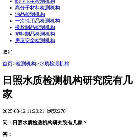
职业卫生检测机构
高分子材料检测机构
油品检测机构
一次性用品检测机构
橡胶制品检测机构
塑料制品检测机构
房屋安全检测机构
取消
首页
>
检测机构
>
水质检测机构
日照水质检测机构研究院有几
家
2025-03-12 11:20:21 浏览:
270
问：日照水质检测机构研究院有几家？
答：