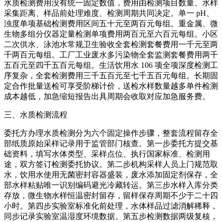
水质检测费用没有统一固定数值，费用由检测项目数量、水样
采集距离、样品前处理难度、检测周期共同决定。单一 pH、
浊度单项基础检测费用区间五十元至两百元每组。重金属、微
生物多组分仪器定量检测单项费用两百元至六百元每组。小区
二次供水、泳池水常规卫生验收全套检测套餐费用一千元至两
千两百元每组。工厂工业废水多污染物全套监测套餐费用两千
五百元至四千五百元每组。生活饮用水 106 项全项深度检测工
序复杂，全套检测费用三千五百元至七千五百元每组。长期固
定合作批量送检可享受阶梯计价，送检水样数量越多单件检测
成本越低，加急缩短报告出具周期会收取对应加急服务费。
三、水质检测流程
委托方办理水质检测分为六个固定操作步骤，整套流程留存全
部纸质原始采样记录用于监管部门核查。第一步委托方提交基
础资料，填写水体类型、采样点位、执行国家标准、检测用
途，双方签订检测委托协议。第二步机构采样人员上门规范取
水，饮用水使用无菌密封容器盛装，废水添加固定剂保存，全
部水样粘贴唯一识别编码避光冷藏转运。第三步水样入库分类
存放，微生物水样恒温密封留存，留样保存周期不少于二十四
小时。第四步实验室标准化前处理，水体样品过滤消解稀释，
同步记录实验室温湿度环境数据。第五步检测数据两级复核，