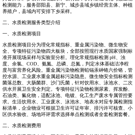
检测能力，服务邵阳县、新宁、城步县域乡镇经营主体、种植
养殖户，县域内可安排下乡采样。
二、水质检测服务类型介绍
一、水质检测项目
水质检测项目分为理化常规指标、重金属污染物、微生物安
全、专项特征污染物四大板块，全部按照现行水质国家强制标
准开展现场采样与实验室分析。理化常规指标检测 pH、浊
度、余氯、COD、氨氮、总磷、总氮，判定水体基础洁净程
度与富营养化风险。重金属污染物检测铅镉汞砷铬六价铬，管
控水源、工业废水重金属超标污染隐患。微生物安全指标检测
菌落总数、大肠菌群、沙门氏菌，针对饮用水、泳池水、二次
供水开展卫生安全判定。专项特征污染物检测尿素、挥发酚、
石油类、氟化物，适配泳池、电镀、化工生产废水专属管控要
求。生活饮用水、工业废水、泳池水、地表水对应专属检测指
标清单，企业物业可根据卫生许可证年审、排污许可核查、小
区供水验收、场地环评需求选择单点检测或者全套检测套餐。
二、水质检测费用