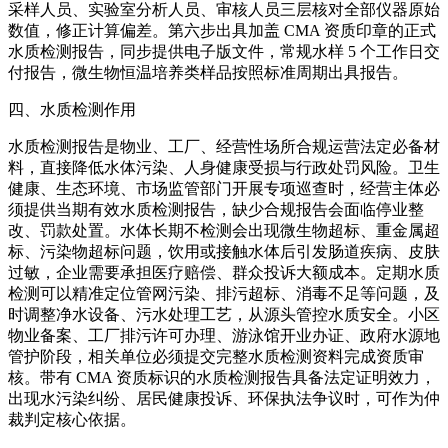
采样人员、实验室分析人员、审核人员三层核对全部仪器原始
数值，修正计算偏差。第六步出具加盖 CMA 资质印章的正式
水质检测报告，同步提供电子版文件，常规水样 5 个工作日交
付报告，微生物恒温培养类样品按照标准周期出具报告。
四、水质检测作用
水质检测报告是物业、工厂、经营性场所合规运营法定必备材
料，直接降低水体污染、人身健康受损与行政处罚风险。卫生
健康、生态环境、市场监管部门开展专项巡查时，经营主体必
须提供当期有效水质检测报告，缺少合规报告会面临停业整
改、罚款处置。水体长期不检测会出现微生物超标、重金属超
标、污染物超标问题，饮用或接触水体后引发肠道疾病、皮肤
过敏，企业需要承担医疗赔偿、群众投诉大额成本。定期水质
检测可以精准定位管网污染、排污超标、消毒不足等问题，及
时调整净水设备、污水处理工艺，从源头管控水质安全。小区
物业备案、工厂排污许可办理、游泳馆开业办证、政府水源地
管护阶段，相关单位必须提交完整水质检测资料完成资质审
核。带有 CMA 资质标识的水质检测报告具备法定证明效力，
出现水污染纠纷、居民健康投诉、环保执法争议时，可作为仲
裁判定核心依据。