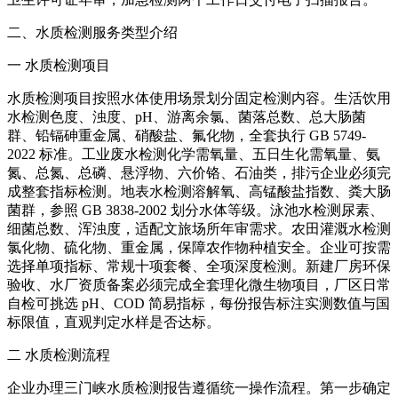
二、水质检测服务类型介绍
一 水质检测项目
水质检测项目按照水体使用场景划分固定检测内容。生活饮用
水检测色度、浊度、pH、游离余氯、菌落总数、总大肠菌
群、铅镉砷重金属、硝酸盐、氟化物，全套执行 GB 5749-
2022 标准。工业废水检测化学需氧量、五日生化需氧量、氨
氮、总氮、总磷、悬浮物、六价铬、石油类，排污企业必须完
成整套指标检测。地表水检测溶解氧、高锰酸盐指数、粪大肠
菌群，参照 GB 3838-2002 划分水体等级。泳池水检测尿素、
细菌总数、浑浊度，适配文旅场所年审需求。农田灌溉水检测
氯化物、硫化物、重金属，保障农作物种植安全。企业可按需
选择单项指标、常规十项套餐、全项深度检测。新建厂房环保
验收、水厂资质备案必须完成全套理化微生物项目，厂区日常
自检可挑选 pH、COD 简易指标，每份报告标注实测数值与国
标限值，直观判定水样是否达标。
二 水质检测流程
企业办理三门峡水质检测报告遵循统一操作流程。第一步确定