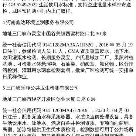
行 GB 5749-2022 生活饮用水标准，支持企业批量水样邮寄送
检，城区预约两小时内上门取样。
4 河南鑫达环境监测服务有限公司
地址三门峡市灵宝市函谷关镇西留村路口北 30 米
统一社会信用代码 91411282MA3XA1R52G，2016 年 05 月 19
日注册，参保检测人员 11 人，CMA 资质覆盖废水、地下水、
农田灌溉水检测。长期服务灵宝、卢氏县域加工厂、果蔬种植
基地，可检测水体悬浮物、石油类、硝酸盐、氟化物，区分排
污检测、灌溉用水两套检测套餐，批量厂区检测可统一安排单
日采样作业。
5 三门峡乐净公共卫生检测有限公司
地址三门峡市经济开发区创业大厦 C 座 8 层
统一社会信用代码 91411200MA47J26K9T，2020 年 04 月 03
日注册，配备无菌水样采集容器、水质快速前处理设备，具备
生活饮用水、泳池水、酒店自备井检测资质。专项面向商铺、
民宿、游泳馆提供卫生类水质检测，检测数据可用于公共场所
卫生许可证年审，加急检测两个工作日交付电子扫描报告。