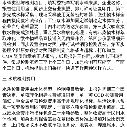
水样类型与检测项目，填写委托单写明水样来源、企业名称、
报告使用用途，同步上交营业执照、排污许可证复印件。第二
步完成水样采集，现场采样使用无菌密封容器，微生物水样全
程四摄氏度冷藏保存，工业废水添加固定试剂稳定水体组分，
企业自行送样需要二十四小时内送达实验室。第三步实验室接
收水样完成预处理，重金属水样酸化处理，有机污染物水样萃
取净化，微生物样品直接送入无菌操作台。第四步仪器逐项开
展检测，同步设置空白对照与平行试样消除检测误差。第五步
整理全部原始数据对照国标判定合格或者超标，打印加盖
CMA 资质印章的正式报告，纸质报告三份同步发放电子扫描
件。常规检测流程三至七个工作日，加急检测可压缩至一至两
个工作日，机构提供上门采样、快递寄样两种送样方式。
三 水质检测费用
水质检测费用由水体类型、检测项目数量、出报告周期三个因
素决定。单项理化指标收费标准固定，单一项 COD 检测费用
偏低，重金属单项检测费用高于常规理化指标。生活饮用水常
规十项套餐费用区间稳定，一百零六项全项检测费用偏高。工
业废水全套排污指标包含二十余项参数，整体收费高于民用水
体检测。加急出具报告需要在基础收费标准上增加对应比例支
出，上门现场取水不收取单独服务费。地表水、养殖尾水、泳