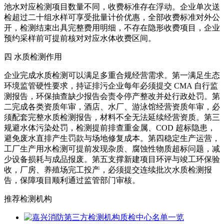
池水对应检测项目数量不同，收费标准存在浮动。企业单次送
检超过二十组水样可享受批量计价优惠，全部收费标准对外公
开，检测结束出具完整费用明细，不存在隐形收费项目，企业
预约采样前可提前核对对应水体收费区间。
四 水质检测作用
企业完成水质检测可以满足多重合规经营需求。第一满足生态
环境监管硬性要求，持证排污企业每年必须提交 CMA 自行监
测报告，环保抽查缺少报告会责令停产整改并处行政处罚。第
二完成各类资质年审，酒店、水厂、游泳馆经营资质年审，必
须配套完整水质检测报告，材料不全无法延续经营资质。第三
规避水体污染处罚，检测提前排查重金属、COD 超标隐患，
避免废水直排产生罚款与场地修复成本。第四稳定生产运营，
工厂生产用水检测可提前发现杂质、腐蚀性物质超标问题，减
少设备损耗与成品报废。第五支撑新建项目环评与竣工环保验
收，厂房、养殖场完工投产，必须提交连续批次水质检测报
告，保障项目顺利通过监管部门审核。
推荐检测机构