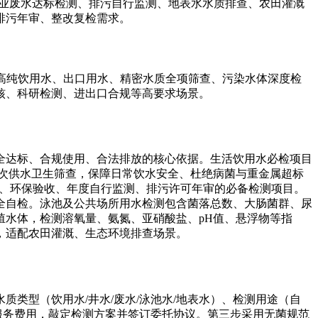
工业废水达标检测、排污自行监测、地表水水质排查、农田灌溉
排污年审、整改复检需求。
接高纯饮用水、出口用水、精密水质全项筛查、污染水体深度检
核、科研检测、进出口合规等高要求场景。
全达标、合规使用、合法排放的核心依据。生活饮用水必检项目
次供水卫生筛查，保障日常饮水安全、杜绝病菌与重金属超标
报、环保验收、年度自行监测、排污许可年审的必备检测项目。
全自检。泳池及公共场所用水检测包含菌落总数、大肠菌群、尿
水体，检测溶氧量、氨氮、亚硝酸盐、pH值、悬浮物等指
，适配农田灌溉、生态环境排查场景。
类型（饮用水/井水/废水/泳池水/地表水）、检测用途（自
服务费用，敲定检测方案并签订委托协议。第三步采用无菌规范