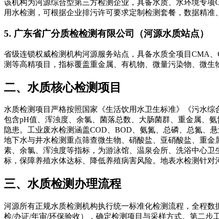
该机构为河源综合型第三方检测企业，具备水质、水环境专项
用水检测，可根据企业排污许可要求定制检测套餐，数据精准
5. 广东省广分质检检测有限公司（河源水质站点）
省级连锁权威检测机构河源服务站点，具备水质全项目CMA、
测等高精项目，指标覆盖重金属、有机物、微量污染物、微生
二、水质核心检测项目
水质检测项目严格按照国家《生活饮用水卫生标准》《污水综
包含pH值、浑浊度、余氯、菌落总数、大肠菌群、重金属、
隐患。工业废水检测涵盖COD、BOD、氨氮、总磷、总氮、
地下水与井水检测重点筛查微生物、硝酸盐、亚硝酸盐、重金
素、余氯、浑浊度等指标，为游泳馆、温泉会所、洗浴中心卫
标，保障养殖水体达标、降低养殖病害风险。地表水检测针对
三、水质检测办理流程
河源所有正规水质检测机构执行统一标准化检测流程，全程数据
检/办证/年审/环保验收），确定检测项目与采样方式。第二