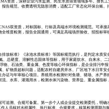
CMA资质，深耕企业污水监测、民生水质筛查领域多年。擅长
、报告规范、收费透明无隐形消费，适配工厂常态化环保台账、
CNAS双资质，对标国标、行标及高端水环境检测规范。可承
物全维度检测，报告全国通用，可满足高端场所验收、招投标审
合排放标准》《泳池水质标准》等国标规范执行，是判定水质安
氨氮、总硬度、溶解性总固体等指标，用于家庭饮水、自来水、二
悬浮物、石油类、重金属、色度等核心环保指标，是企业排污申
属、矿物质超标问题，适配农村自建房井水、厂区地下水日常安
生办证与年审核心项目。养殖用水检测针对鱼塘、猪场、水产养殖
河流、水库、灌溉用水，检测水体污染物、营养盐、重金属指标
可追溯、合规可备案。第一步个人或企业提交检测委托，明确水质
步工作人员核对水样属性、执行标准、合规要求，核算检测周期与