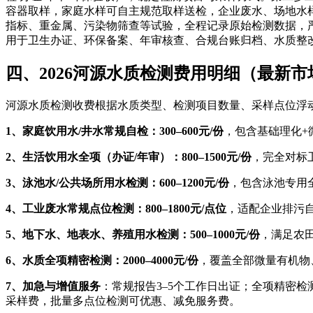
容器取样，家庭水样可自主规范取样送检，企业废水、场地水
指标、重金属、污染物筛查等试验，全程记录原始检测数据，
用于卫生办证、环保备案、年审核查、合规台账归档、水质整
四、2026河源水质检测费用明细（最新市
河源水质检测收费根据水质类型、检测项目数量、采样点位浮
1、家庭饮用水/井水常规自检：300–600元/份
，包含基础理化+
2、生活饮用水全项（办证/年审）：800–1500元/份
，完全对标
3、泳池水/公共场所用水检测：600–1200元/份
，包含泳池专用
4、工业废水常规点位检测：800–1800元/点位
，适配企业排污
5、地下水、地表水、养殖用水检测：500–1000元/份
，满足农
6、水质全项精密检测：2000–4000元/份
，覆盖全部微量有机物
7、加急与增值服务
：常规报告3–5个工作日出证；全项精密检测
采样费，批量多点位检测可优惠、减免服务费。