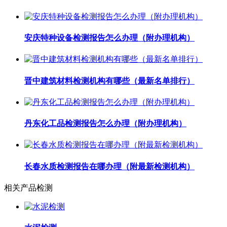
安庆特种设备检测报告怎么办理（附办理机构）
晋中建筑材料检测机构有哪些（最新名单排行）
丹东化工品检测报告怎么办理（附办理机构）
长春水质检测报告在哪办理（附最新检测机构）
相关产品检测