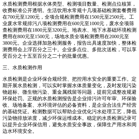
水质检测费用根据水体类型、检测项目数量、检测点位核算，
收费标准公开透明。生活饮用水常规十几项基础检测套餐费用
在700元至1200元，全项合规检测费用在1500元至2500元。工
业废水常规排污八项检测费用在600元至1000元，废水全项筛
查检测费用在1800元至3200元。地表水、地下水基础环境检测
费用在800元至1500元，场地水质全项检测费用在2000元至
3800元。企业选择加急检测服务，报告出具速度加快，整体检
测费用会上浮百分之三十。企业多点位、多批次送检，可以享
受百分之十五至百分之二十的批量优惠。
三、水质检测作用
水质检测是企业环保合规经营、把控用水安全的重要工作。定
期开展水质检测，可以实时掌握水体质量变化，及时发现污染
物超标、微生物污染、重金属残留等问题，提前完成整改规避
环保处罚。正规的水质检测报告是企业排污许可年审、环保验
收、场地备案、水环境评估的必备资料，是企业合法生产经营
的基础凭证。检测数据可以帮助企业优化污水处理工艺，降低
污染物排放浓度，减少环保运维成本。稳定的水质检测记录可
以提升企业环保信用，避免水质安全事故，保障生产用水和周
边水环境安全。