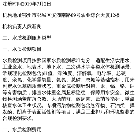
注册时间2019年7月2日
机构地址鄂州市鄂城区滨湖南路89号农业综合大厦12楼
机构负责人熊新良
二、水质检测服务类型
一、水质检测项目
水质检测项目按照国家水质检测标准划分，适配生活饮用水、
工业废水、地表水、地下水、二次供水等各类水体检测场景。
常规理化检测包含pH值、浑浊度、溶解氧、电导率、总硬
度、余氯、化学需氧量、氨氮、总磷、总氮等基础指标，用来
判定水体基础质量状态。重金属检测针对铅、汞、镉、铬、砷
等有害物质，排查水体重金属超标隐患，保障用水安全。微生
物检测涵盖菌落总数、大肠菌群、致病菌、霉菌等指标，重点
核查水体卫生状况。专项污染物检测包含悬浮物、石油类、挥
发酚、阴离子表面活性剂等项目，满足工业排污和环境监测的
合规检测要求。
二、水质检测费用