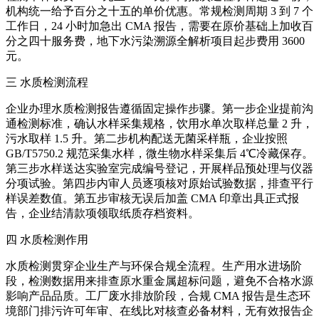
机构统一给予百分之十五的单价优惠。常规检测周期 3 到 7 个
工作日，24 小时加急出 CMA 报告，需要在原价基础上加收百
分之四十服务费，地下水污染溯源全解析项目起步费用 3600
元。
三 水质检测流程
企业办理水质检测报告遵循固定操作步骤。第一步企业提前沟
通检测标准，确认水样采集规格，饮用水单次取样总量 2 升，
污水取样 1.5 升。第二步机构配送无菌采样瓶，企业按照
GB/T5750.2 规范采集水样，微生物水样采集后 4℃冷藏保存。
第三步水样送达实验室完成编号登记，开展样品预处理与仪器
分项试验。第四步内审人员逐项核对原始试验数据，排查平行
样误差数值。第五步审核无误后加盖 CMA 印章出具正式报
告，企业结清款项领取纸质存档资料。
四 水质检测作用
水质检测贯穿企业生产与环保合规全流程。生产用水进场阶
段，检测数据用来排查原水重金属超标问题，避免不合格水源
影响产品品质。工厂废水排放阶段，合规 CMA 报告是生态环
境部门排污许可年审、在线比对核查必备材料，无有效报告企