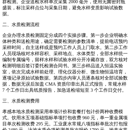
群检测。企业送检水样单次采集 2000 毫升，使用无菌密封瓶
盛装，标注采样点位与采集日期，避免水样变质影响试验数
据。
二、水质检测流程
企业办理水质检测固定分成四个实操步骤。第一步企业明确水
体种类和送检用途，确定需要检测的参数清单，提前电话预约
采样时间，自主送样或是预约工作人员上门取水。第二步工作
人员现场核对水样容积、采样地点、水体类型，全部水样统一
编制专属编号，留样水样和试验水样分开冷藏存放，双方核对
检测明细后签订委托检测合同书。第三步样品送入恒温实验
室，依次完成水样前处理、理化仪器分析、微生物恒温培育，
逐项记录原始试验数据。第四步内审人员逐条核对全部试验数
据，数据无误后加盖 CMA 资质印章出具正式报告，常规水样
7 个工作日出具纸质报告，加急送检缩短至 3 个工作日交付。
三、水质检测费用
孝感本地水质检测采用单项计价和套餐打包计价两种收费模
式。饮用水五项基础指标单项打包收费 960 元，单一重金属项
目单次检测收费 295 元。工业废水常规八项指标单批次打包报
价 2480 元，泳池水质全项检测单批次报价 1790 元，地表水常