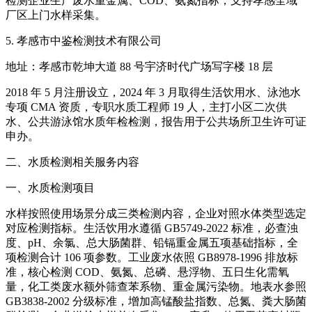
检测企业生产废水重金属、COD、氨氮指标，支持孝感全域
厂区上门水样采集。
5. 孝感市中鉴检测技术有限公司
地址：孝感市乾坤大道 88 号宇济时代广场写字楼 18 层
2018 年 5 月注册设立，2024 年 3 月取得生活饮用水、泳池水
专项 CMA 资质，专职水质工程师 19 人，主打小区二次供
水、公共游泳馆水质年检检测，报告用于公共场所卫生许可证
申办。
二、水质检测相关服务内容
一、水质检测项目
水样按照使用场景分成三类检测内容，企业对照水体类型选定
对应检测指标。生活饮用水遵循 GB5749-2022 标准，必查浊
度、pH、余氯、总大肠菌群、铅镉重金属五项基础指标，全
项检测合计 106 项参数。工业废水依照 GB8978-1996 排放标
准，核心检测 COD、氨氮、总磷、悬浮物、五日生化需氧
量，化工类废水额外筛查苯系物、重金属污染物。地表水参照
GB3838-2002 分级标准，增加高锰酸盐指数、总氮、粪大肠菌