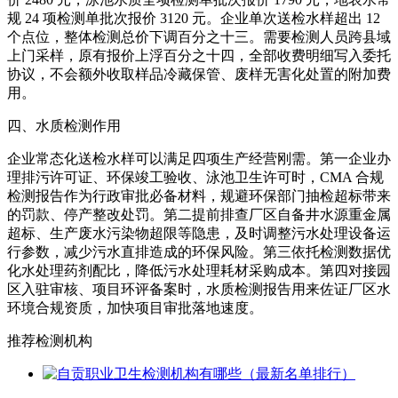
规 24 项检测单批次报价 3120 元。企业单次送检水样超出 12
个点位，整体检测总价下调百分之十三。需要检测人员跨县域
上门采样，原有报价上浮百分之十四，全部收费明细写入委托
协议，不会额外收取样品冷藏保管、废样无害化处置的附加费
用。
四、水质检测作用
企业常态化送检水样可以满足四项生产经营刚需。第一企业办
理排污许可证、环保竣工验收、泳池卫生许可时，CMA 合规
检测报告作为行政审批必备材料，规避环保部门抽检超标带来
的罚款、停产整改处罚。第二提前排查厂区自备井水源重金属
超标、生产废水污染物超限等隐患，及时调整污水处理设备运
行参数，减少污水直排造成的环保风险。第三依托检测数据优
化水处理药剂配比，降低污水处理耗材采购成本。第四对接园
区入驻审核、项目环评备案时，水质检测报告用来佐证厂区水
环境合规资质，加快项目审批落地速度。
推荐检测机构