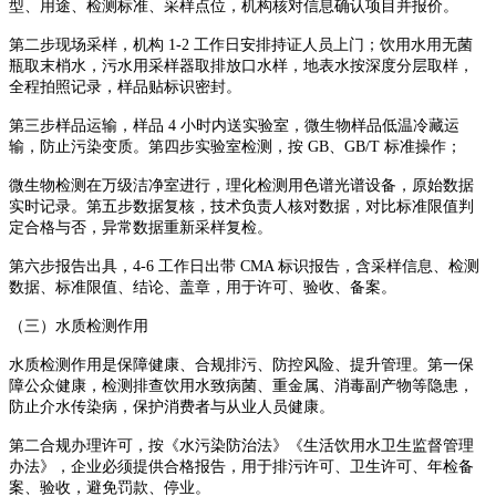
型、用途、检测标准、采样点位，机构核对信息确认项目并报价。
第二步现场采样，机构 1-2 工作日安排持证人员上门；饮用水用无菌
瓶取末梢水，污水用采样器取排放口水样，地表水按深度分层取样，
全程拍照记录，样品贴标识密封。
第三步样品运输，样品 4 小时内送实验室，微生物样品低温冷藏运
输，防止污染变质。第四步实验室检测，按 GB、GB/T 标准操作；
微生物检测在万级洁净室进行，理化检测用色谱光谱设备，原始数据
实时记录。第五步数据复核，技术负责人核对数据，对比标准限值判
定合格与否，异常数据重新采样复检。
第六步报告出具，4-6 工作日出带 CMA 标识报告，含采样信息、检测
数据、标准限值、结论、盖章，用于许可、验收、备案。
（三）水质检测作用
水质检测作用是保障健康、合规排污、防控风险、提升管理。第一保
障公众健康，检测排查饮用水致病菌、重金属、消毒副产物等隐患，
防止介水传染病，保护消费者与从业人员健康。
第二合规办理许可，按《水污染防治法》《生活饮用水卫生监督管理
办法》，企业必须提供合格报告，用于排污许可、卫生许可、年检备
案、验收，避免罚款、停业。