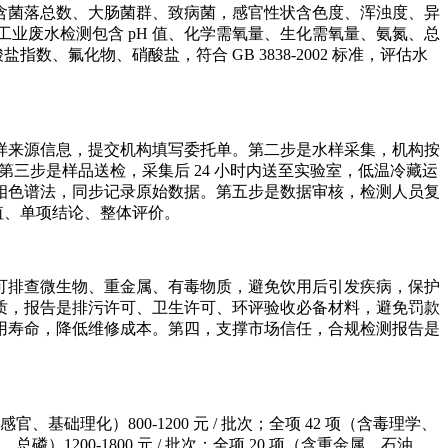
含菌落总数、大肠菌群、致病菌，感官性状含色度、浑浊度、异
全。工业废水检测包含 pH 值、化学需氧量、生化需氧量、氨氮、总
数、氟化物、硝酸盐，符合 GB 3838-2002 标准，评估水
样来源信息，提交机构填写委托单。第二步是水样采集，机构按
三步是样品送检，采集后 24 小时内送至实验室，低温冷藏运
相色谱法，同步记录原始数据。第五步是数据审核，检测人员复
值、单项结论、整体评价。
可排查微生物、重金属、有毒物质，避免饮用后引发疾病，保护
质，报告是排污许可、卫生许可、环评验收必备材料，避免罚款
用寿命，降低维修成本。第四，支撑市场信任，合规检测报告是
理化）800-1200 元 / 批次；全项 42 项（含毒理学、
、总磷）1200-1800 元 / 批次；全项 20 项（含重金属、石油