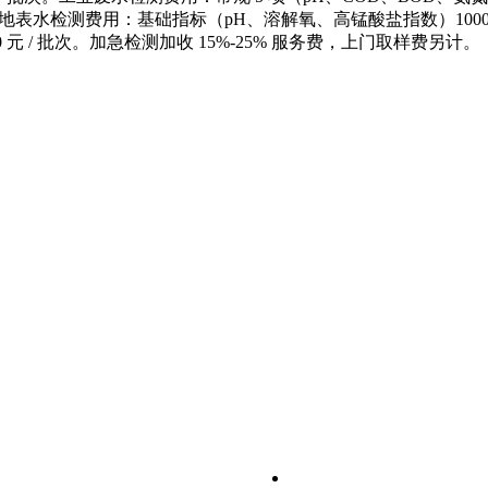
/ 批次。地表水检测费用：基础指标（pH、溶解氧、高锰酸盐指数）1000-15
3800 元 / 批次。加急检测加收 15%-25% 服务费，上门取样费另计。