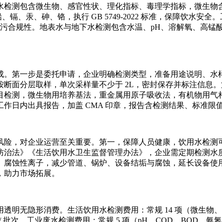
水检测包含微生物、感官性状、理化指标、毒理学指标，微生物
镉、汞、砷、铬，执行 GB 5749-2022 标准，保障饮水安
核查排污合规性。地表水与地下水检测包含水温、pH、溶解氧、高锰酸盐指
成。第一步是委托申请，企业明确检测类型，准备用途说明、水
断面分层取样，单次采样量不少于 2L，密封保存并标注信息。第
目检测，微生物用培养基法，重金属用原子吸收法，有机物用气
工作日内出具报告，加盖 CMA 印章，报告含检测结果、标准限
风险，对企业运营至关重要。第一，保障人员健康，饮用水检测
防治法》《生活饮用水卫生监督管理办法》，企业需定期检测水
、腐蚀性离子，减少管道、锅炉、设备结垢与腐蚀，延长设备使
，助力市场拓展。
隐形消费。生活饮用水检测费用：常规 14 项（微生物、感官、基础
00 元 / 批次。工业废水检测费用：常规 5 项（pH、COD、BOD、氨氮