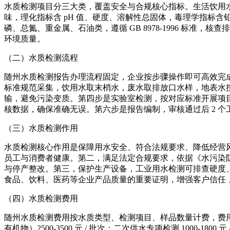
水质检测项目分三大类，覆盖安全与合规核心指标。生活饮用
味，理化指标含 pH 值、硬度、溶解性总固体，毒理学指标含铅、
磷、总氮、重金属、石油类，遵循 GB 8978-1996 标准，
环境质量。
（二）水质检测流程
随州水质检测报告办理流程固定，企业按步骤操作即可高效完
标准规范采集，饮用水取末梢水，废水取排放口水样，地表水按
输，避免污染变质。第四步是实验室检测，按对应标准开展项
核数据，确保准确无误。第六步是报告编制，审核通过后 2 个
（三）水质检测作用
水质检测核心作用是保障用水安全、符合法规要求、降低经营
员工与消费者健康。第二，满足法定合规要求，依据《水污染
与停产整改。第三，保护生产设备，工业用水检测可排查硬度
食品、饮料、医药等企业产品质量的重要证明，增强客户信任
（四）水质检测费用
随州水质检测费用按水质类型、检测项目、样品数量计费，费用透明无
有机物）2500-3500 元 / 批次；二次供水专项检测 1000-18